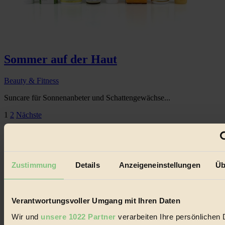
Sommer auf der Haut
Beauty & Fitness
Suncare für Sonnenanbeter und Schattengewächse...
Seitennummerierung
1
2
Nächste
der
Beiträge
Zustimmung
Details
Anzeigeneinstellungen
Üb
Verantwortungsvoller Umgang mit Ihren Daten
Wir und
unsere 1022 Partner
verarbeiten Ihre persönlichen 