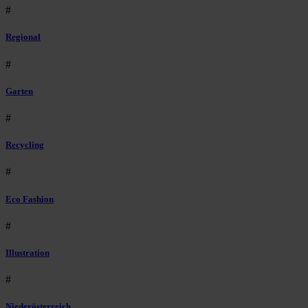
#
Regional
#
Garten
#
Recycling
#
Eco Fashion
#
Illustration
#
Niederösterreich