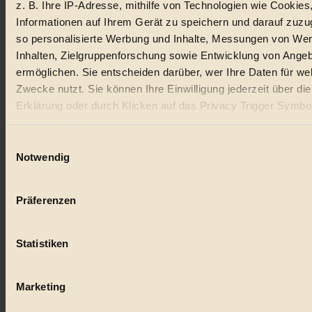
z. B. Ihre IP-Adresse, mithilfe von Technologien wie Cookies
Informationen auf Ihrem Gerät zu speichern und darauf zuzu
so personalisierte Werbung und Inhalte, Messungen von We
Inhalten, Zielgruppenforschung sowie Entwicklung von Ange
ermöglichen. Sie entscheiden darüber, wer Ihre Daten für we
Zwecke nutzt. Sie können Ihre Einwilligung jederzeit über di
Erklärung oder durch Klicken auf das Privacy Trigger Symbo
oder widerrufen
Einwilligungsauswahl
Wenn Sie es erlauben, würden wir auch gerne:
Notwendig
Informationen über Ihre geografische Lage erfassen, 
auf einige Meter genau sein können
Präferenzen
Ihr Gerät durch aktives Scannen nach bestimmten 
(Fingerprinting) identifizieren
Statistiken
Erfahren Sie mehr darüber, wie Ihre persönlichen Daten verar
werden, und legen Sie Ihre Präferenzen im
Abschnitt Einzel
fest.
Marketing
BIORAMA.eu verwendet Cookies