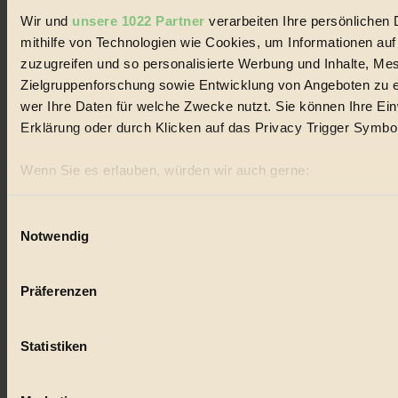
Landwirtschaft
Wir und
unsere 1022 Partner
verarbeiten Ihre persönlichen 
mithilfe von Technologien wie Cookies, um Informationen au
#
zuzugreifen und so personalisierte Werbung und Inhalte, M
Design
Zielgruppenforschung sowie Entwicklung von Angeboten zu e
wer Ihre Daten für welche Zwecke nutzt. Sie können Ihre Einw
#
Erklärung oder durch Klicken auf das Privacy Trigger Symbo
Regional
Wenn Sie es erlauben, würden wir auch gerne:
#
Informationen über Ihre geografische Lage erfassen, 
sein können
Einwilligungsauswahl
Garten
Notwendig
Ihr Gerät durch aktives Scannen nach bestimmten Merk
#
Erfahren Sie mehr darüber, wie Ihre persönlichen Daten verar
Präferenzen im
Abschnitt Einzelheiten
fest.
Recycling
Präferenzen
#
BIORAMA.eu verwendet Cookies
Statistiken
biorama.eu
ist werbefinanziert und deswegen für dich ko
Eco Fashion
Einwilligung für Cookies, um etwa selbst anonymisierte Stat
#
welche Inhalte besonders gut ankommen, Inhalte wie Videos