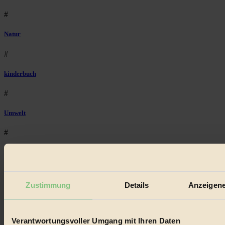
#
Natur
#
kinderbuch
#
Umwelt
#
Essen
#
Zustimmung
Details
Anzeigene
nachhaltig
#
Verantwortungsvoller Umgang mit Ihren Daten