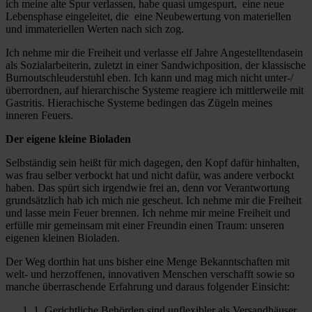
ich meine alte Spur verlassen, habe quasi umgespurt, eine neue
Lebensphase eingeleitet, die eine Neubewertung von materiellen
und immateriellen Werten nach sich zog.
Ich nehme mir die Freiheit und verlasse elf Jahre Angestelltendasein
als Sozialarbeiterin, zuletzt in einer Sandwichposition, der klassische
Burnoutschleuderstuhl eben. Ich kann und mag mich nicht unter-/
überrordnen, auf hierarchische Systeme reagiere ich mittlerweile mit
Gastritis. Hierachische Systeme bedingen das Zügeln meines
inneren Feuers.
Der eigene kleine Bioladen
Selbständig sein heißt für mich dagegen, den Kopf dafür hinhalten,
was frau selber verbockt hat und nicht dafür, was andere verbockt
haben. Das spürt sich irgendwie frei an, denn vor Verantwortung
grundsätzlich hab ich mich nie gescheut. Ich nehme mir die Freiheit
und lasse mein Feuer brennen. Ich nehme mir meine Freiheit und
erfülle mir gemeinsam mit einer Freundin einen Traum: unseren
eigenen kleinen Bioladen.
Der Weg dorthin hat uns bisher eine Menge Bekanntschaften mit
welt- und herzoffenen, innovativen Menschen verschafft sowie so
manche überraschende Erfahrung und daraus folgender Einsicht:
1. Gerichtliche Behörden sind unflexibler als Versandhäuser.