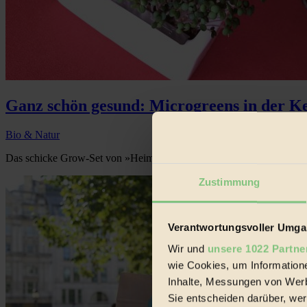
Ganz schön gesund: Microgreens in der K
Bio & Natur
Das schicke Grow-Set von »Heimgart« ermöglicht das ganzjährige Spr
Zustimmung
Verantwortungsvoller Umgan
Wir und
unsere 1022 Partne
wie Cookies, um Information
Inhalte, Messungen von Werb
Sie entscheiden darüber, wer