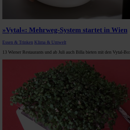
»Vytal«: Mehrweg-System startet in Wien
Essen & Trinken
Klima & Umwelt
13 Wiener Restaurants und ab Juli auch Billa bieten mit den Vytal-B