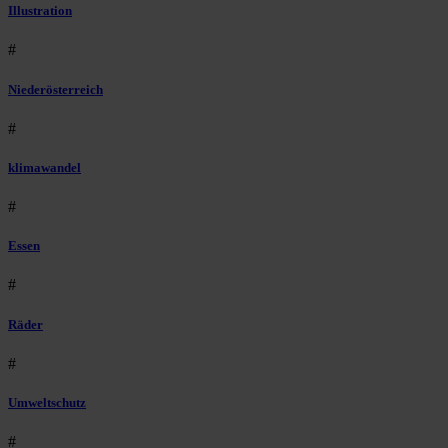
Illustration
#
Niederösterreich
#
klimawandel
#
Essen
#
Räder
#
Umweltschutz
#