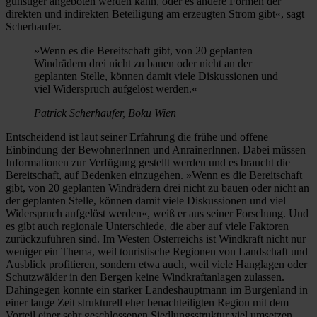
günstiger angeboten werden kann, oder es andere Formen der
direkten und indirekten Beteiligung am erzeugten Strom gibt«, sagt
Scherhaufer.
»Wenn es die Bereitschaft gibt, von 20 geplanten
Windrädern drei nicht zu bauen oder nicht an der
geplanten Stelle, können damit viele Diskussionen und
viel Widerspruch aufgelöst werden.«
Patrick Scherhaufer, Boku Wien
Entscheidend ist laut seiner Erfahrung die frühe und offene
Einbindung der BewohnerInnen und AnrainerInnen. Dabei müssen
Informationen zur Verfügung gestellt werden und es braucht die
Bereitschaft, auf Bedenken einzugehen. »Wenn es die Bereitschaft
gibt, von 20 geplanten Windrädern drei nicht zu bauen oder nicht an
der geplanten Stelle, können damit viele Diskussionen und viel
Widerspruch aufgelöst werden«, weiß er aus seiner Forschung. Und
es gibt auch regionale Unterschiede, die aber auf viele Faktoren
zurückzuführen sind. Im Westen Österreichs ist Windkraft nicht nur
weniger ein Thema, weil touristische Regionen von Landschaft und
Ausblick profitieren, sondern etwa auch, weil viele Hanglagen oder
Schutzwälder in den Bergen keine Windkraftanlagen zulassen.
Dahingegen konnte ein starker Landeshauptmann im Burgenland in
einer lange Zeit strukturell eher benachteiligten Region mit dem
Vorteil einer sehr geschlossenen Siedlungsstruktur viel umsetzen