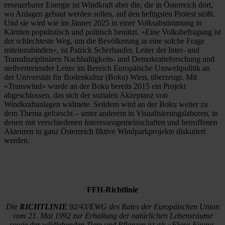
erneuerbarer Energie ist Windkraft aber die, die in Österreich dort,
wo Anlagen gebaut werden sollen, auf den heftigsten Protest stößt.
Und sie wird wie im Jänner 2025 in einer Volksabstimmung in
Kärnten populistisch und politisch benützt. »Eine Volksbefragung ist
der schlechteste Weg, um die Bevölkerung in eine solche Frage
miteinzubinden«, ist Patrick Scherhaufer, Leiter der Inter- und
Transdisziplinären Nachhaltigkeits- und Demokratieforschung und
stellvertretender Leiter im Bereich Europäische Umweltpolitik an
der Universität für Bodenkultur (Boku) Wien, überzeugt. Mit
»Transwind« wurde an der Boku bereits 2015 ein Projekt
abgeschlossen, das sich der sozialen Akzeptanz von
Windkraftanlagen widmete. Seitdem wird an der Boku weiter zu
dem Thema geforscht – unter anderem in Visualisierungslaboren, in
denen mit verschiedenen Interessengemeinschaften und betroffenen
Akteuren in ganz Österreich fiktive Windparkprojekte diskutiert
werden.
FFH-Richtlinie
Die
RICHTLINIE
92/43/EWG des Rates der Europäischen Union
vom 21. Mai 1992 zur Erhaltung der natürlichen Lebensräume
sowie der wildlebenden Tiere und Pflanzen ist als »Flora-Fauna-