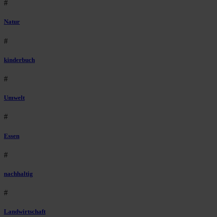
#
Natur
#
kinderbuch
#
Umwelt
#
Essen
#
nachhaltig
#
Landwirtschaft