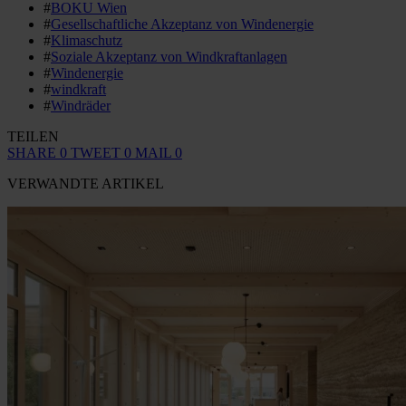
#
BOKU Wien
#
Gesellschaftliche Akzeptanz von Windenergie
#
Klimaschutz
#
Soziale Akzeptanz von Windkraftanlagen
#
Windenergie
#
windkraft
#
Windräder
TEILEN
SHARE
0
TWEET
0
MAIL
0
VERWANDTE ARTIKEL