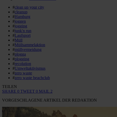
#
clean up your city
#
cleanup
#
Hamburg
#
joggen
#
jogging
#
junk'n run
#
Laufsport
#
Müll
#
Müllsammelaktion
#
müllvermeidung
#
plogga
#
plogging
#
recolution
#
Umweltaktivismus
#
zero waste
#
zero waste beachclub
TEILEN
SHARE
0
TWEET
0
MAIL
2
VORGESCHLAGENE ARTIKEL DER REDAKTION