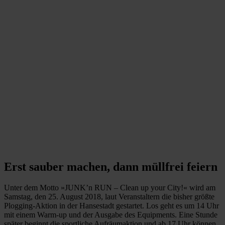
Erst sauber machen, dann müllfrei feiern
Unter dem Motto »JUNK’n RUN – Clean up your City!« wird am
Samstag, den 25. August 2018, laut Veranstaltern die bisher größte
Plogging-Aktion in der Hansestadt gestarte
t. Los geht es um 14 Uhr
mit einem Warm-up und der Ausgabe des Equipments. Eine Stunde
später beginnt die sportliche Aufräumaktion und ab 17 Uhr können