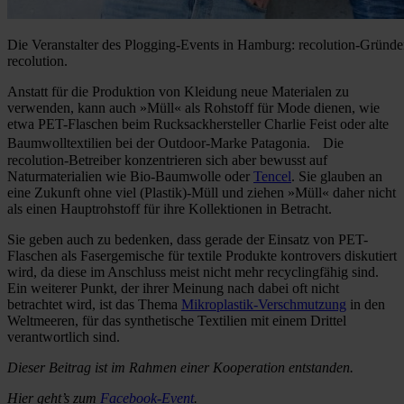
Die Veranstalter des Plogging-Events in Hamburg: recolution-Gründ
recolution.
Anstatt für die Produktion von Kleidung neue Materialen zu
verwenden, kann auch »Müll« als Rohstoff für Mode dienen, wie
etwa PET-Flaschen beim Rucksackhersteller Charlie Feist oder alte
Baumwolltextilien bei der Outdoor-Marke Patagonia. Die
recolution-Betreiber konzentrieren sich aber bewusst auf
Naturmaterialien wie Bio-Baumwolle oder
Tencel
. Sie glauben an
eine Zukunft ohne viel (Plastik)-Müll und ziehen »Müll« daher nicht
als einen Hauptrohstoff für ihre Kollektionen in Betracht.
Sie geben auch zu bedenken, dass gerade der Einsatz von PET-
Flaschen als Fasergemische für textile Produkte kontrovers diskutiert
wird, da diese im Anschluss meist nicht mehr recyclingfähig sind.
Ein weiterer Punkt, der ihrer Meinung nach dabei oft nicht
betrachtet wird, ist das Thema
Mikroplastik-Verschmutzung
in den
Weltmeeren, für das synthetische Textilien mit einem Drittel
verantwortlich sind.
Dieser Beitrag ist im Rahmen einer Kooperation entstanden.
Hier geht’s zum
Facebook-Event
.