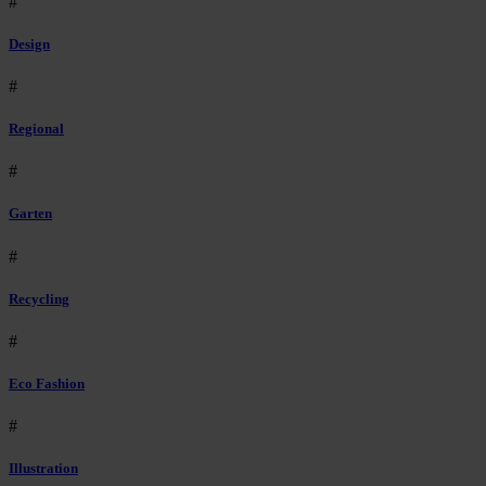
#
Design
#
Regional
#
Garten
#
Recycling
#
Eco Fashion
#
Illustration