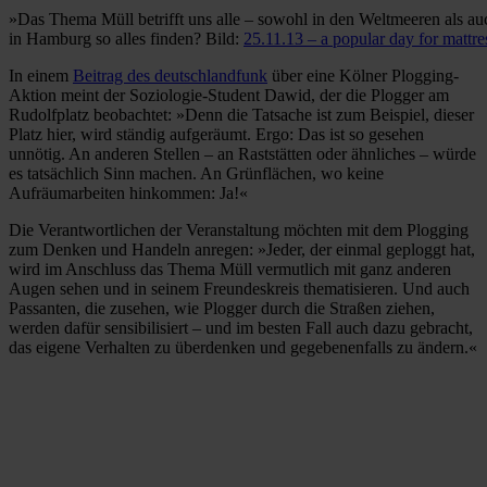
»Das Thema Müll betrifft uns alle – sowohl in den Weltmeeren als a
in Hamburg so alles finden? Bild:
25.11.13 – a popular day for mattre
In einem
Beitrag des deutschlandfunk
über eine Kölner Plogging-
Aktion meint der Soziologie-Student Dawid, der die Plogger am
Rudolfplatz beobachtet: »Denn die Tatsache ist zum Beispiel, dieser
Platz hier, wird ständig aufgeräumt. Ergo: Das ist so gesehen
unnötig. An anderen Stellen – an Raststätten oder ähnliches – würde
es tatsächlich Sinn machen. An Grünflächen, wo keine
Aufräumarbeiten hinkommen: Ja!«
Die Verantwortlichen der Veranstaltung möchten mit dem Plogging
zum Denken und Handeln anregen: »Jeder, der einmal geploggt hat,
wird im Anschluss das Thema Müll vermutlich mit ganz anderen
Augen sehen und in seinem Freundeskreis thematisieren. Und auch
Passanten, die zusehen, wie Plogger durch die Straßen ziehen,
werden dafür sensibilisiert – und im besten Fall auch dazu gebracht,
das eigene Verhalten zu überdenken und gegebenenfalls zu ändern.«