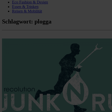
Eco Fashion & Design
Essen & Trinken
Reisen & Mobilität
Schlagwort:
plogga