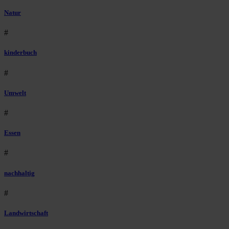
Natur
#
kinderbuch
#
Umwelt
#
Essen
#
nachhaltig
#
Landwirtschaft