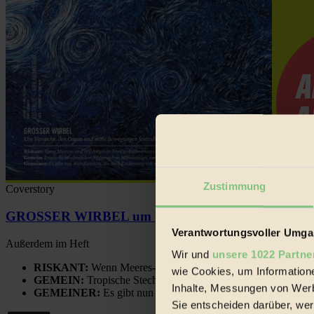
Zustimmung
Coverstory
GROSSER WIRBEL um Versuche, den Ozean und sein
Verantwortungsvoller Umgan
Außerdem im Heft
Wir und
unsere 1022 Partne
RISKANT:
Wenn Meeres- und Wildvögel im Freilandhühnerbe
wie Cookies, um Information
GEMEIN:
Tropische Stechmücken fühlen sich in Mitteleuropa
Inhalte, Messungen von Werb
GEMEINER:
Es gibt nun Weinflaschen, die nach Entleerung
Sie entscheiden darüber, wer