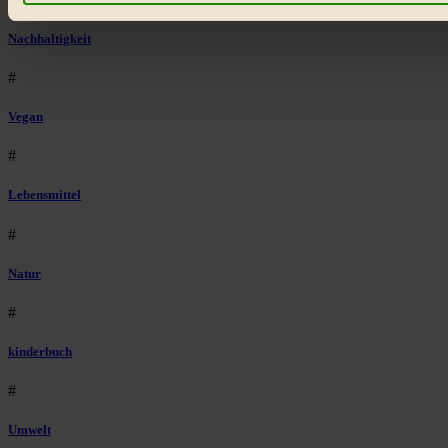
Bist du damit einverstanden?
Nachhaltigkeit
#
Vegan
#
Lebensmittel
#
Natur
#
kinderbuch
#
Umwelt