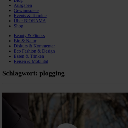
Blog
Ausgaben
Gewinnspiele
Events & Termine
Über BIORAMA
Shop
Beauty & Fitness
Bio & Natur
Diskurs & Kommentar
Eco Fashion & Design
Essen & Trinken
Reisen & Mobilität
Schlagwort:
plogging