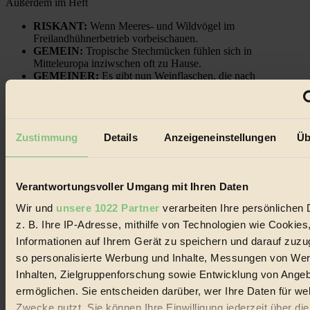
Außerdem im Heft
RISKANT:
Wenn Meeres- und Wildvögel im
Freilandhühnerbetrieb vorbeischauen.
GEMEIN:
Tropische Stechmücken fühlen sich in
Mitteleuropa inziwschen oft zu Hause.
GEMEINER:
Es gibt nun Weinflaschen, die nach
Entleerung voll wieder zu dir zurückkommen.
Zustimmung
Details
Anzeigeneinstellungen
Üb
Der BIORAMA-Newsletter
Verantwortungsvoller Umgang mit Ihren Daten
Erhalte in regelmäßigen Abständen die aktuellsten Artikel,
Gewinnspiele & Ausgaben übersichtlich aufbereitet vom
Wir und
unsere 1022 Partner
verarbeiten Ihre persönlichen 
BIORAMA-Magazin per E-Mail.
z. B. Ihre IP-Adresse, mithilfe von Technologien wie Cookies
Informationen auf Ihrem Gerät zu speichern und darauf zuzu
Jetzt eintragen:
so personalisierte Werbung und Inhalte, Messungen von We
Inhalten, Zielgruppenforschung sowie Entwicklung von Ange
ermöglichen. Sie entscheiden darüber, wer Ihre Daten für we
Zwecke nutzt. Sie können Ihre Einwilligung jederzeit über di