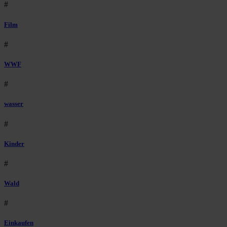
#
Film
#
WWF
#
wasser
#
Kinder
#
Wald
#
Einkaufen