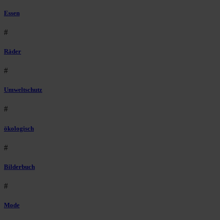
Essen
#
Räder
#
Umweltschutz
#
ökologisch
#
Bilderbuch
#
Mode