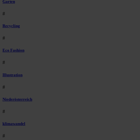
Garten
#
Recycling
#
Eco Fashion
#
Illustration
#
Niederösterreich
#
klimawandel
#