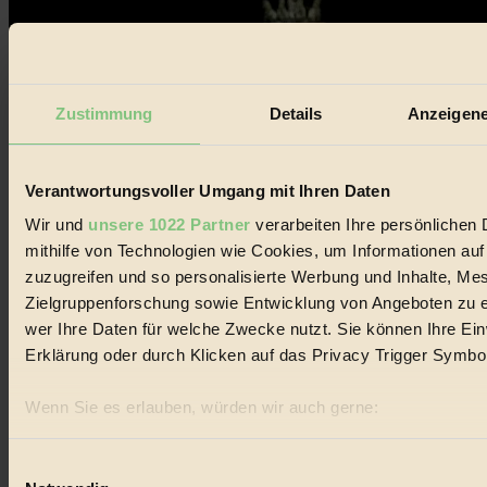
Zustimmung
Details
Anzeigene
Verantwortungsvoller Umgang mit Ihren Daten
Wir und
unsere 1022 Partner
verarbeiten Ihre persönlichen 
mithilfe von Technologien wie Cookies, um Informationen au
zuzugreifen und so personalisierte Werbung und Inhalte, M
Zielgruppenforschung sowie Entwicklung von Angeboten zu e
wer Ihre Daten für welche Zwecke nutzt. Sie können Ihre Einw
Erklärung oder durch Klicken auf das Privacy Trigger Symbo
Earth Hour: Eine Stunde im Dunkeln –
Wenn Sie es erlauben, würden wir auch gerne:
Was tun?
Informationen über Ihre geografische Lage erfassen, 
sein können
Einwilligungsauswahl
Events & Termine