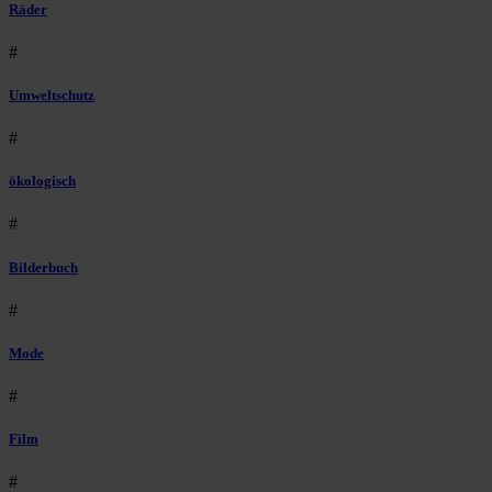
Räder
#
Umweltschutz
#
ökologisch
#
Bilderbuch
#
Mode
#
Film
#