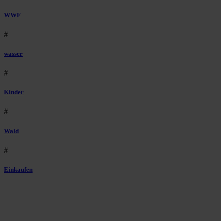
WWF
#
wasser
#
Kinder
#
Wald
#
Einkaufen