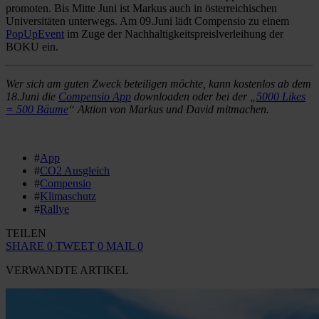
promoten. Bis Mitte Juni ist Markus auch in österreichischen
Universitäten unterwegs. Am 09.Juni lädt Compensio zu einem
PopUpEvent
im Zuge der Nachhaltigkeitspreislverleihung der
BOKU ein.
Wer sich am guten Zweck beteiligen möchte, kann kostenlos ab dem
18.Juni die
Compensio App
downloaden oder bei der „
5000 Likes
= 500 Bäume
“ Aktion von Markus und David mitmachen.
#
App
#
CO2 Ausgleich
#
Compensio
#
Klimaschutz
#
Rallye
TEILEN
SHARE
0
TWEET
0
MAIL
0
VERWANDTE ARTIKEL