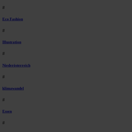
#
Eco Fashion
#
Illustration
#
Niederösterreich
#
klimawandel
#
Essen
#