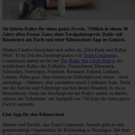
Sie fahren Rallye für einen guten Zweck. 7500km in einem 30
Jahre alten Passat. Ganz ohne Navigationsgerät. Dafür mit
Bäumchen am Dach und einer Klimaschutz App im Gepäck.
Markus Ginders bezeichnet sich selbst als „Öko-Punk und Rallye
Pilot“. Er ist Teil des Zweiergespanns von
Team Compensio
.
Gemeinsam starten sie bei der
The Baltic Sea Circle Rallye
, der
nördlichsten Rallye des Erdballes. Deutschland, Dänemark,
Schweden, Norwegen, Finnland, Russland, Estland, Lettland,
Litauen, Polen ganz ohne technische Hilfsmittel und einem – nicht
unbedingt – Oldtimer, aber zumindest einem Liebhaber Auto. Nicht
nur die Strecke und Fahrzeuge machen diesen Roadtrip zu etwas
Besonderem. Denn um überhaupt bei der Rallye starten zu dürfen,
müssen die Teilnehmer ein Startgeld von 750 Euro für einen guten
Zweck sammeln.
Eine App für den Klimaschutz
Markus und Davids, aka Team Compensio, Spende geht an eine
gemeinnützige Organisation für Reforesting in Nicaragua. Mit dem