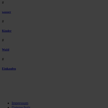
#
wasser
#
Kinder
#
Wald
#
Einkaufen
Impressum
Datenschutz