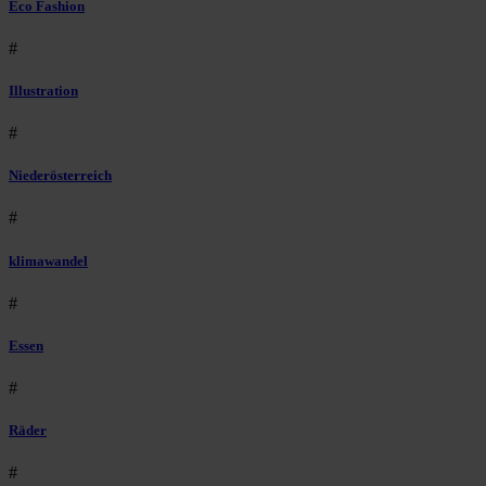
Eco Fashion
#
Illustration
#
Niederösterreich
#
klimawandel
#
Essen
#
Räder
#