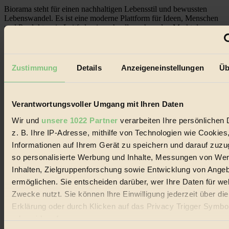
Biorama steht für einen nachhaltigen Lebensstil und bewussten
Lebenswandel. Es ist eine moderne Plattform für Ideen, Menschen
und Produkte, ein Leitfaden im schnell wachsenden Markt des
Handels mit Bioprodukten, des Fair-Trade sowie der Branche
alternativer Energien.
Social Media
Zustimmung
Details
Anzeigeneinstellungen
Üb
22.601 Fans auf Facebook
3.415 Follower auf Twitter
Folge uns auf Instagram
Themen
Verantwortungsvoller Umgang mit Ihren Daten
#
Wir und
unsere 1022 Partner
verarbeiten Ihre persönlichen 
Bio
z. B. Ihre IP-Adresse, mithilfe von Technologien wie Cookies
Informationen auf Ihrem Gerät zu speichern und darauf zuzu
#
so personalisierte Werbung und Inhalte, Messungen von We
Inhalten, Zielgruppenforschung sowie Entwicklung von Ange
Nachhaltigkeit
ermöglichen. Sie entscheiden darüber, wer Ihre Daten für we
#
Zwecke nutzt. Sie können Ihre Einwilligung jederzeit über di
Erklärung oder durch Klicken auf das Privacy Trigger Symbo
Vegan
oder widerrufen