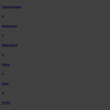
Umweltschutz
#
ökologisch
#
Bilderbuch
#
Mode
#
Film
#
WWF