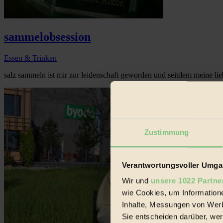
sammelobsession
Essen & Trinken
salz sammeln ist mir zur leidenschaft geworden und seitdem meine l
Zustimmung
Verantwortungsvoller Umgan
Wir und
unsere 1022 Partne
wie Cookies, um Information
Inhalte, Messungen von Werb
Sie entscheiden darüber, wer