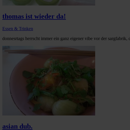
thomas ist wieder da!
Essen & Trinken
donnesrtags herrscht immer ein ganz eigener vibe vor der sargfabrik, 
asian dub.