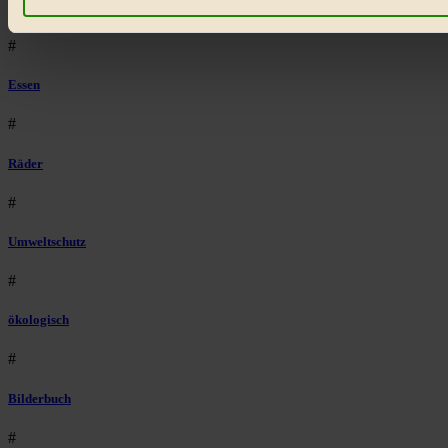
klimawandel
#
Essen
#
Räder
#
Umweltschutz
#
ökologisch
#
Bilderbuch
#