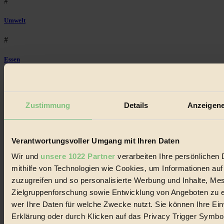
#
Umwelt
#
Essen
#
nachhaltig
Zustimmung
Details
Anzeigene
#
Landwirtschaft
Verantwortungsvoller Umgang mit Ihren Daten
Wir und
unsere 1022 Partner
verarbeiten Ihre persönlichen 
#
mithilfe von Technologien wie Cookies, um Informationen au
Design
zuzugreifen und so personalisierte Werbung und Inhalte, M
Zielgruppenforschung sowie Entwicklung von Angeboten zu e
#
wer Ihre Daten für welche Zwecke nutzt. Sie können Ihre Einw
Erklärung oder durch Klicken auf das Privacy Trigger Symbo
Regional