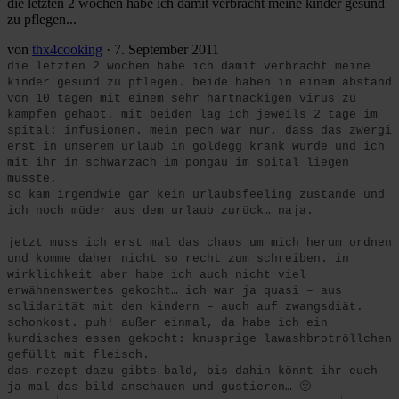
die letzten 2 wochen habe ich damit verbracht meine kinder gesund
zu pflegen...
von
thx4cooking
·
7. September 2011
die letzten 2 wochen habe ich damit verbracht meine
kinder gesund zu pflegen. beide haben in einem abstand
von 10 tagen mit einem sehr hartnäckigen virus zu
kämpfen gehabt. mit beiden lag ich jeweils 2 tage im
spital: infusionen. mein pech war nur, dass das zwergi
erst in unserem urlaub in goldegg krank wurde und ich
mit ihr in schwarzach im pongau im spital liegen
musste.
so kam irgendwie gar kein urlaubsfeeling zustande und
ich noch müder aus dem urlaub zurück… naja.
jetzt muss ich erst mal das chaos um mich herum ordnen
und komme daher nicht so recht zum schreiben. in
wirklichkeit
aber
habe ich auch nicht viel
erwähnenswertes gekocht… ich war ja quasi – aus
solidarität mit den kindern – auch auf zwangsdiät.
schonkost. puh! außer einmal, da habe ich ein
kurdisches essen gekocht: knusprige lawashbrotröllchen
gefüllt mit fleisch.
das rezept dazu gibts bald, bis dahin könnt ihr euch
ja mal das bild anschauen und gustieren… 🙂