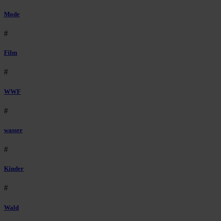
Mode
#
Film
#
WWF
#
wasser
#
Kinder
#
Wald