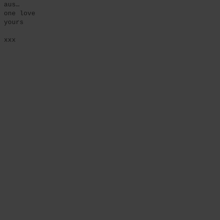
aus…
one love
yours
xxx