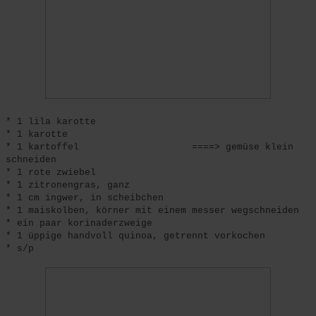
* 1 lila karotte
* 1 karotte
* 1 kartoffel ====> gemüse klein
schneiden
* 1 rote zwiebel
* 1 zitronengras, ganz
* 1 cm ingwer, in scheibchen
* 1 maiskolben, körner mit einem messer wegschneiden
* ein paar korinaderzweige
* 1 üppige handvoll quinoa, getrennt vorkochen
* s/p