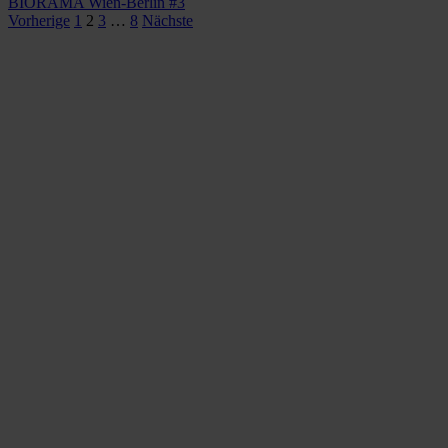
BIORAMA Wien-Berlin #3
Seitennummerierung
Vorherige
1
2
3
…
8
Nächste
der
Beiträge