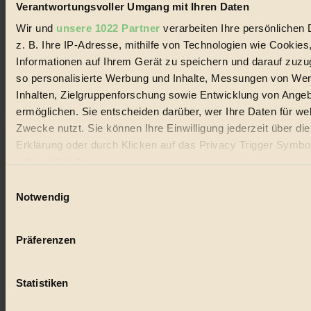
Verantwortungsvoller Umgang mit Ihren Daten
Wir und
unsere 1022 Partner
verarbeiten Ihre persönlichen 
z. B. Ihre IP-Adresse, mithilfe von Technologien wie Cookies
Buchrezension: »Raus aus der
Informationen auf Ihrem Gerät zu speichern und darauf zuzu
Autokratie«
so personalisierte Werbung und Inhalte, Messungen von We
Inhalten, Zielgruppenforschung sowie Entwicklung von Ange
Literatur & Film
Reisen & Mobilität
ermöglichen. Sie entscheiden darüber, wer Ihre Daten für we
Zwecke nutzt. Sie können Ihre Einwilligung jederzeit über di
Ein Buch für alle, die mehr über Katja Diehls Sicht auf die
Erklärung oder durch Klicken auf das Privacy Trigger Symbo
Mobilitätswende wissen möchten...
oder widerrufen
BIORAMA WIEN-BERLIN #4
Einwilligungsauswahl
Wenn Sie es erlauben, würden wir auch gerne:
Notwendig
Informationen über Ihre geografische Lage erfassen, 
auf einige Meter genau sein können
Präferenzen
Ihr Gerät durch aktives Scannen nach bestimmten 
(Fingerprinting) identifizieren
Statistiken
Erfahren Sie mehr darüber, wie Ihre persönlichen Daten verar
werden, und legen Sie Ihre Präferenzen im
Abschnitt Einzel