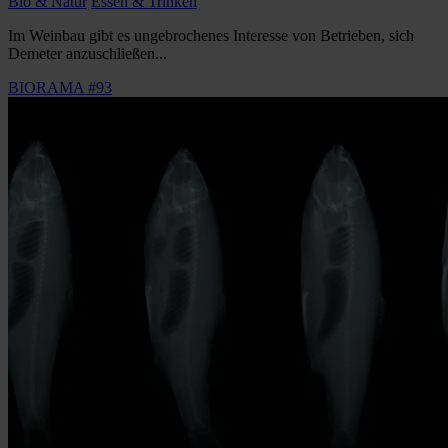
Bio & Natur
Essen & Trinken
Im Weinbau gibt es ungebrochenes Interesse von Betrieben, sich
Demeter anzuschließen...
BIORAMA #93