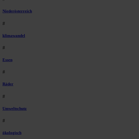
Niederösterreich
#
klimawandel
#
Essen
#
Räder
#
Umweltschutz
#
ökologisch