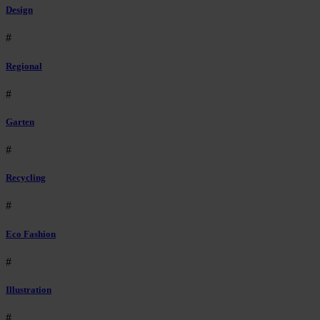
Design
#
Regional
#
Garten
#
Recycling
#
Eco Fashion
#
Illustration
#