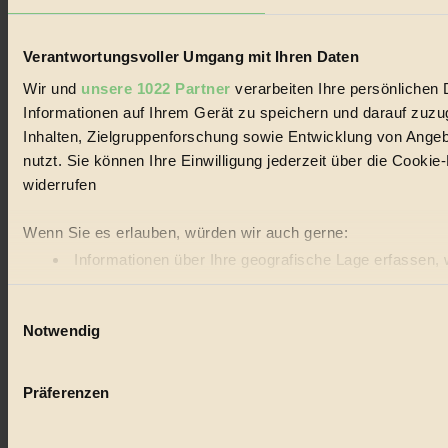
Verantwortungsvoller Umgang mit Ihren Daten
Wir und
unsere 1022 Partner
verarbeiten Ihre persönlichen 
Informationen auf Ihrem Gerät zu speichern und darauf zuz
Inhalten, Zielgruppenforschung sowie Entwicklung von Angeb
nutzt. Sie können Ihre Einwilligung jederzeit über die Cooki
widerrufen
Wenn Sie es erlauben, würden wir auch gerne:
Informationen über Ihre geografische Lage erfassen, 
Ihr Gerät durch aktives Scannen nach bestimmten Merk
Einwilligungsauswahl
Erfahren Sie mehr darüber, wie Ihre persönlichen Daten vera
Notwendig
BIORAMA.eu verwendet Cookies
biorama.eu
ist werbefinanziert und deswegen für dich ko
Präferenzen
anonymisierte Statistiken dazu auslesen zu können, welche 
anzuzeigen, oder auch, um Werbung auszuspielen.
Mehr er