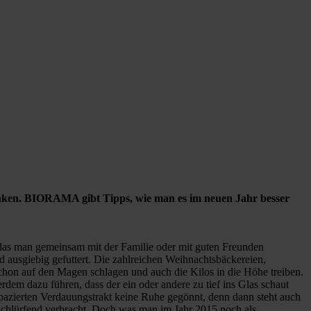
runken. BIORAMA gibt Tipps, wie man es im neuen Jahr besser
, das man gemeinsam mit der Familie oder mit guten Freunden
d ausgiebig gefuttert. Die zahlreichen Weihnachtsbäckereien,
schon auf den Magen schlagen und auch die Kilos in die Höhe treiben.
rdem dazu führen, dass der ein oder andere zu tief ins Glas schaut
pazierten Verdauungstrakt keine Ruhe gegönnt, denn dann steht auch
 schlürfend verbracht. Doch was man im Jahr 2015 noch als