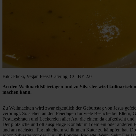
Bild: Flickr, Vegan Feast Catering, CC BY 2.0
An den Weihnachtsfeiertagen und zu Silvester wird kulinarisch
machen kann.
Zu Weihnachten wird zwar eigentlich der Geburtstag von Jesus gefeie
verbringt. So stehen an den Feiertagen für viele Besuche bei Eltern
Festtagsbraten und Leckereien aller Art, die einem da aufgetischt u
Der plötzliche und oft ausgiebige Kontakt mit dem ein oder anderen Fa
und am nächsten Tag mit einem schlimmen Kater zu kämpfen hat. Doch
schon Silvester vor der Tür. Ob Fondue, Raclette, Wein, Sekt: Der J