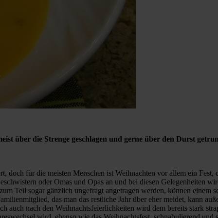
 meist über die Strenge geschlagen und gerne über den Durst get
rt, doch für die meisten Menschen ist Weihnachten vor allem ein Fest
, Geschwistern oder Omas und Opas an und bei diesen Gelegenheiten wir
nd zum Teil sogar gänzlich ungefragt angetragen werden, können einem 
milienmitglied, das man das restliche Jahr über eher meidet, kann auße
 auch nach den Weihnachtsfeierlichkeiten wird dem bereits stark stra
ahreswechsel wird, ebenso wie das Weihnachtsfest, schnabulierend und