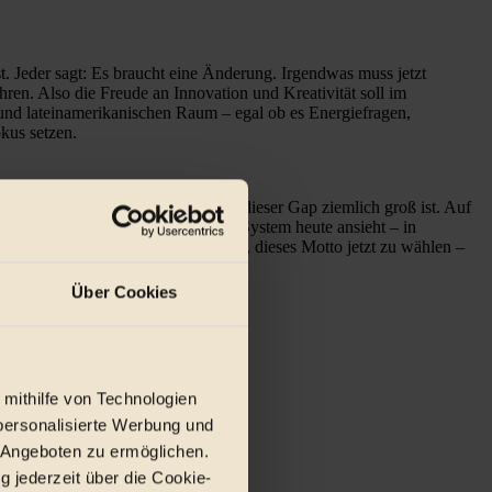
ist. Jeder sagt: Es braucht eine Änderung. Irgendwas muss jetzt
ren. Also die Freude an Innovation und Kreativität soll im
 und lateinamerikanischen Raum – egal ob es Energiefragen,
okus setzen.
 auf dieses Thema gekommen, weil dieser Gap ziemlich groß ist. Auf
 allem. Wenn man sich unser ganzes System heute ansieht – in
durchaus ein richtiger Zeitpunkt ist, dieses Motto jetzt zu wählen –
Über Cookies
 mithilfe von Technologien
personalisierte Werbung und
 Angeboten zu ermöglichen.
g jederzeit über die Cookie-