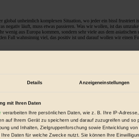
ner global unheimlich komplexen Situation, wo jeder ein bissl frustriert 
 negativ läuft, muss etwas passieren. Was wir wollen, ist das umzukeh
r sehr wenig aus Europa kommen, sondern sehr viele aus dem asiatischen
den Fall wahnsinnig viel, das positiv ist und darauf wollen wir einen F
es darum, 3 bis 4 Themen abzuwiegen. Letztendlich sind wir dann doch
en Seite diese, wie ich es nenne, Innovations-Tristesse – in Europa vor
h erleben, verliert man den Optimismus leicht. Darum denke ich, dass es 
Details
Anzeigeneinstellungen
g mit Ihren Daten
r
verarbeiten Ihre persönlichen Daten, wie z. B. Ihre IP-Adresse,
en auf Ihrem Gerät zu speichern und darauf zuzugreifen und so 
ung und Inhalten, Zielgruppenforschung sowie Entwicklung von
 Ihre Daten für welche Zwecke nutzt. Sie können Ihre Einwilligun