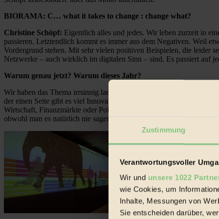
BIORAMA: C… what it takes to change : change what?
Christine Schöpf:
Eigentlich alles und jedes. Wir leben zurzeit in ei
passieren. Letztendlich kommt es immer aus dem Negativen. Weil etwas
Vordergrund stehen. Mit sehr vielen positiven Beispielen, die leide
Netzwerke – auch wirklich im digitalen Sinn – sind. Es passiert auf je
Warum genau jetzt? Warum dieses Jahr?
Wir haben das Thema irrsinnig lange diskutiert und wie immer geht 
der einen Seite gibt es viel Innovationsmöglichkeit und auf der ander
Wirtschaft, Finanzmärkte oder Politik – mit den Krisen, die wir täglic
obwohl man es natürlich nie sagen kann.
Zustimmung
Verantwortungsvoller Umgan
Wir und
unsere 1022 Partne
wie Cookies, um Information
Inhalte, Messungen von Werb
Sie entscheiden darüber, wer