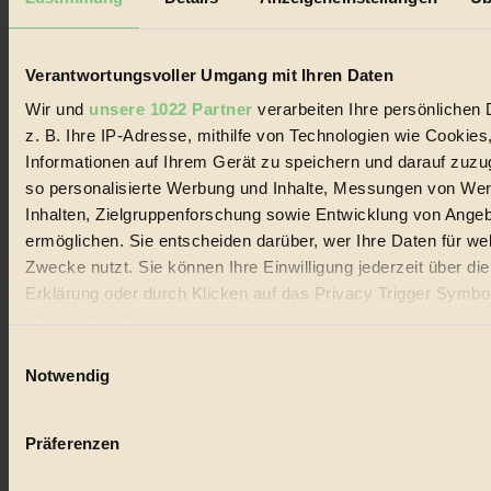
Biorama steht für einen nachhaltigen Lebensstil und bewussten
Lebenswandel. Es ist eine moderne Plattform für Ideen, Menschen
und Produkte, ein Leitfaden im schnell wachsenden Markt des
Handels mit Bioprodukten, des Fair-Trade sowie der Branche
Verantwortungsvoller Umgang mit Ihren Daten
alternativer Energien.
Wir und
unsere 1022 Partner
verarbeiten Ihre persönlichen 
Social Media
z. B. Ihre IP-Adresse, mithilfe von Technologien wie Cookies
22.601 Fans auf Facebook
Informationen auf Ihrem Gerät zu speichern und darauf zuzu
3.415 Follower auf Twitter
Folge uns auf Instagram
so personalisierte Werbung und Inhalte, Messungen von We
Themen
Inhalten, Zielgruppenforschung sowie Entwicklung von Ange
#
ermöglichen. Sie entscheiden darüber, wer Ihre Daten für we
Zwecke nutzt. Sie können Ihre Einwilligung jederzeit über di
Bio
Erklärung oder durch Klicken auf das Privacy Trigger Symbo
#
oder widerrufen
Einwilligungsauswahl
Nachhaltigkeit
Wenn Sie es erlauben, würden wir auch gerne:
Notwendig
#
Informationen über Ihre geografische Lage erfassen, 
auf einige Meter genau sein können
Vegan
Präferenzen
Ihr Gerät durch aktives Scannen nach bestimmten 
#
(Fingerprinting) identifizieren