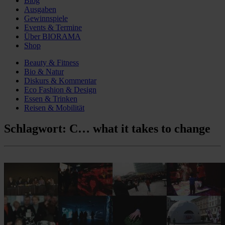
Blog
Ausgaben
Gewinnspiele
Events & Termine
Über BIORAMA
Shop
Beauty & Fitness
Bio & Natur
Diskurs & Kommentar
Eco Fashion & Design
Essen & Trinken
Reisen & Mobilität
Schlagwort:
C… what it takes to change