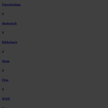
Umweltschutz
#
ökologisch
#
Bilderbuch
#
Mode
#
Film
#
WWF