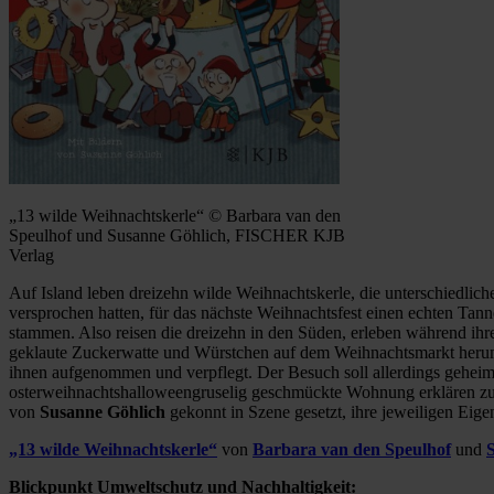
„13 wilde Weihnachtskerle“ © Barbara van den
Speulhof und Susanne Göhlich, FISCHER KJB
Verlag
Auf Island leben dreizehn wilde Weihnachtskerle, die unterschiedlich
versprochen hatten, für das nächste Weihnachtsfest einen echten Tan
stammen. Also reisen die dreizehn in den Süden, erleben während ih
geklaute Zuckerwatte und Würstchen auf dem Weihnachtsmarkt herum 
ihnen aufgenommen und verpflegt. Der Besuch soll allerdings geheim
osterweihnachtshalloweengruselig geschmückte Wohnung erklären zu 
von
Susanne Göhlich
gekonnt in Szene gesetzt, ihre jeweiligen Eigen
„13 wilde Weihnachtskerle“
von
Barbara van den Speulhof
und
Blickpunkt Umweltschutz und Nachhaltigkeit: