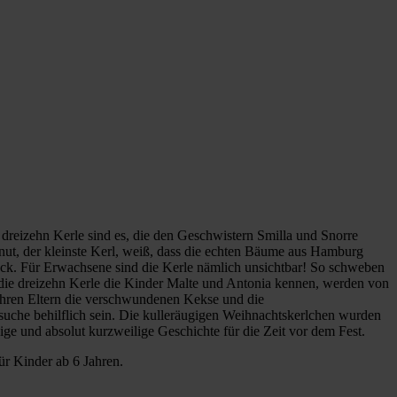
 dreizehn Kerle sind es, die den Geschwistern Smilla und Snorre
Knut, der kleinste Kerl, weiß, dass die echten Bäume aus Hamburg
ück. Für Erwachsene sind die Kerle nämlich unsichtbar! So schweben
die dreizehn Kerle die Kinder Malte und Antonia kennen, werden von
 ihren Eltern die verschwundenen Kekse und die
che behilflich sein. Die kulleräugigen Weihnachtskerlchen wurden
zige und absolut kurzweilige Geschichte für die Zeit vor dem Fest.
ür Kinder ab 6 Jahren.