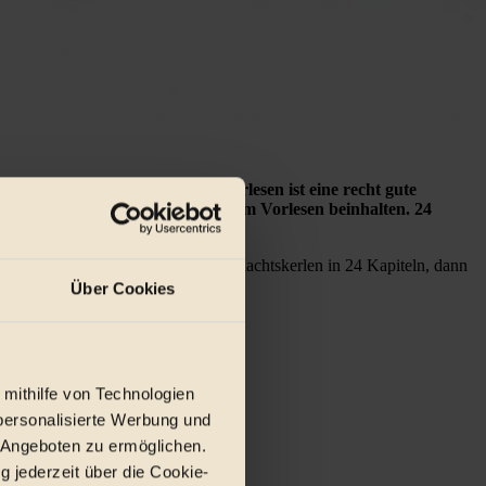
ch nützen? Gemeinsames Bücherlesen ist eine recht gute
 Tag im Advent einen Abschnitt zum Vorlesen beinhalten. 24
Abenteuer von 13 isländischen Weihnachtskerlen in 24 Kapiteln, dann
liche Reise um die Welt.
Über Cookies
 mithilfe von Technologien
personalisierte Werbung und
 Angeboten zu ermöglichen.
g jederzeit über die Cookie-