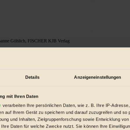
Susanne Göhlich, FISCHER KJB Verlag
e kann man die lange Wartezeit bis zum Weihnachtsfest bestmögli
 Zeit geschrieben wurden, gibt es auch Kinderbücher, die für jeden
r im Buch.
che Lesevorlieben: eine einfache Adventsgeschichte für Erstleser, das 
ft gegenüber Flüchtlingen erzählt, und schließlich noch eine weihnacht
Details
Anzeigeneinstellungen
g mit Ihren Daten
r
verarbeiten Ihre persönlichen Daten, wie z. B. Ihre IP-Adresse,
en auf Ihrem Gerät zu speichern und darauf zuzugreifen und so 
ung und Inhalten, Zielgruppenforschung sowie Entwicklung von
 Ihre Daten für welche Zwecke nutzt. Sie können Ihre Einwilligun