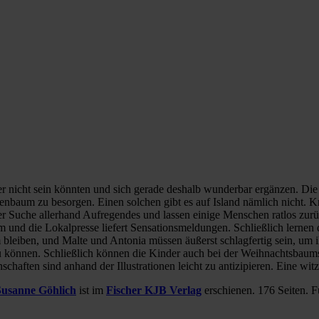
er nicht sein könnten und sich gerade deshalb wunderbar ergänzen. Die
nenbaum zu besorgen. Einen solchen gibt es auf Island nämlich nicht. 
rer Suche allerhand Aufregendes und lassen einige Menschen ratlos zur
und die Lokalpresse liefert Sensationsmeldungen. Schließlich lernen 
 bleiben, und Malte und Antonia müssen äußerst schlagfertig sein, um
können. Schließlich können die Kinder auch bei der Weihnachtsbaumsu
schaften sind anhand der Illustrationen leicht zu antizipieren. Eine wit
Susanne Göhlich
ist im
Fischer KJB Verlag
erschienen. 176 Seiten. F