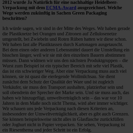
2012 wurde Ja Natürlich für eine nachhaltige Heidelbeer-
Verpackung mit dem
ECMA-Award
ausgezeichnet. Welche
Wege werden zukünftig in Sachen Green Packaging
beschritten?
Ich würde sagen, wir sind in der Mitte des Weges. Wir haben gerade
die Plastiknetze bei Orangen und Zitronen auf Zellulosenetze
umgestellt, bei Zwiebeln und Roten Rüben hatten wir diese schon.
Wir haben fast alle Plastiktassen durch Kartonagen ausgetauscht.
Bei dem einen oder anderen Lebensmittel dauert die Umstellung ein
bisschen länger, weil wir sie mit den einzelnen Bauern abstimmen
müssen. Dann widmen wir uns den nächsten Produktgruppen – die
Wurst zum Beispiel ist ein typischer Bereich mit sehr viel Plastik,
das ist ein schwieriger Weg. Aber eine Verpackung muss auch viel
können, sie ist quasi die eierlegende Wollmilchsau. Sie dient
zunächst dem Schutz der Qualität der Ware und ist zugleich
Verkäufer, sie muss den Transport aushalten, platzierbar sein und
soll obendrein der Sprecher der Marke sein. Und sie muss auch, das
haben wir hinzugefügt, umweltverträglich sein – das war vor 10
Jahren in dem Maße noch nicht Thema, wird aber immer wichtiger.
Wir schauen uns jede Verpackung nach diesen Kriterien an,
insbesondere der Umweltverträglichkeit, aber es gibt auch Grenzen.
Sie können beispielsweise nicht alles in Glasflasche zurückfüllen
oder Joghurt nicht in Papier verpacken. Sie sehen, Verpackung ist
ein Riesenthema und jeder Schritt ist ein Erfolg.