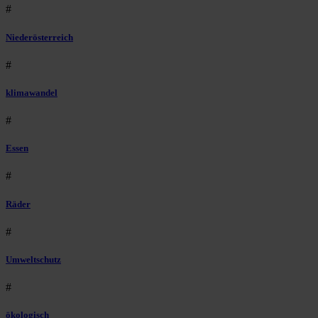
#
Niederösterreich
#
klimawandel
#
Essen
#
Räder
#
Umweltschutz
#
ökologisch