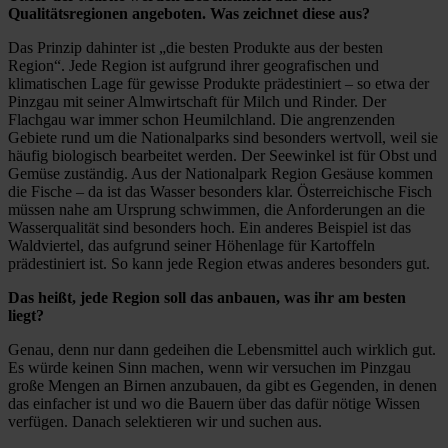
Qualitätsregionen angeboten. Was zeichnet diese aus?
Das Prinzip dahinter ist „die besten Produkte aus der besten
Region“. Jede Region ist aufgrund ihrer geografischen und
klimatischen Lage für gewisse Produkte prädestiniert – so etwa der
Pinzgau mit seiner Almwirtschaft für Milch und Rinder. Der
Flachgau war immer schon Heumilchland. Die angrenzenden
Gebiete rund um die Nationalparks sind besonders wertvoll, weil sie
häufig biologisch bearbeitet werden. Der Seewinkel ist für Obst und
Gemüse zuständig. Aus der Nationalpark Region Gesäuse kommen
die Fische – da ist das Wasser besonders klar. Österreichische Fisch
müssen nahe am Ursprung schwimmen, die Anforderungen an die
Wasserqualität sind besonders hoch. Ein anderes Beispiel ist das
Waldviertel, das aufgrund seiner Höhenlage für Kartoffeln
prädestiniert ist. So kann jede Region etwas anderes besonders gut.
Das heißt, jede Region soll das anbauen, was ihr am besten
liegt?
Genau, denn nur dann gedeihen die Lebensmittel auch wirklich gut.
Es würde keinen Sinn machen, wenn wir versuchen im Pinzgau
große Mengen an Birnen anzubauen, da gibt es Gegenden, in denen
das einfacher ist und wo die Bauern über das dafür nötige Wissen
verfügen. Danach selektieren wir und suchen aus.