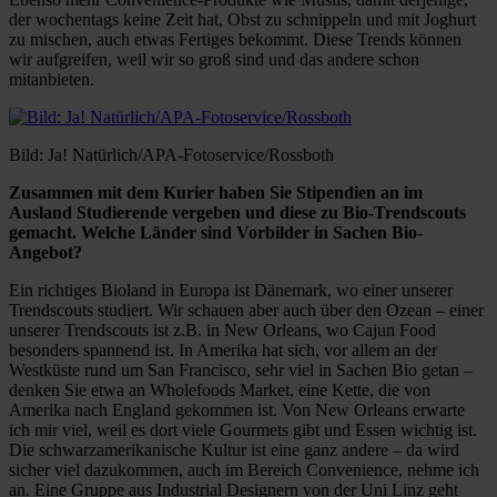
der wochentags keine Zeit hat, Obst zu schnippeln und mit Joghurt
zu mischen, auch etwas Fertiges bekommt. Diese Trends können
wir aufgreifen, weil wir so groß sind und das andere schon
mitanbieten.
Bild: Ja! Natürlich/APA-Fotoservice/Rossboth
Zusammen mit dem Kurier haben Sie Stipendien an im
Ausland Studierende vergeben und diese zu Bio-Trendscouts
gemacht. Welche Länder sind Vorbilder in Sachen Bio-
Angebot?
Ein richtiges Bioland in Europa ist Dänemark, wo einer unserer
Trendscouts studiert. Wir schauen aber auch über den Ozean – einer
unserer Trendscouts ist z.B. in New Orleans, wo Cajun Food
besonders spannend ist. In Amerika hat sich, vor allem an der
Westküste rund um San Francisco, sehr viel in Sachen Bio getan –
denken Sie etwa an Wholefoods Market, eine Kette, die von
Amerika nach England gekommen ist. Von New Orleans erwarte
ich mir viel, weil es dort viele Gourmets gibt und Essen wichtig ist.
Die schwarzamerikanische Kultur ist eine ganz andere – da wird
sicher viel dazukommen, auch im Bereich Convenience, nehme ich
an. Eine Gruppe aus Industrial Designern von der Uni Linz geht