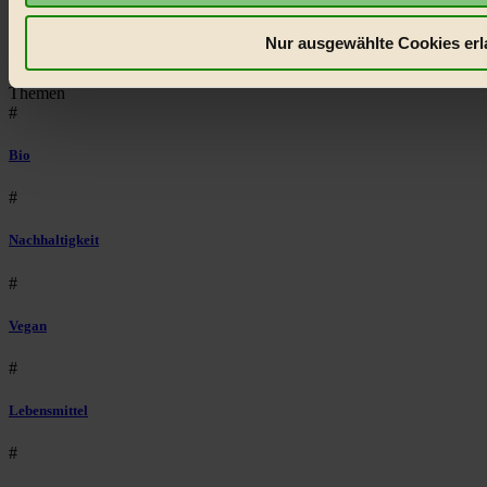
Social Media
22.601 Fans auf Facebook
Nur ausgewählte Cookies erl
3.415 Follower auf Twitter
Folge uns auf Instagram
Themen
#
Bio
#
Nachhaltigkeit
#
Vegan
#
Lebensmittel
#