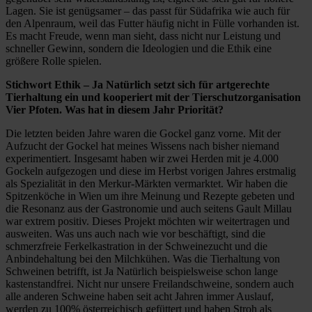
Lagen. Sie ist genügsamer – das passt für Südafrika wie auch für
den Alpenraum, weil das Futter häufig nicht in Fülle vorhanden ist.
Es macht Freude, wenn man sieht, dass nicht nur Leistung und
schneller Gewinn, sondern die Ideologien und die Ethik eine
größere Rolle spielen.
Stichwort Ethik – Ja Natürlich setzt sich für artgerechte
Tierhaltung ein und kooperiert mit der Tierschutzorganisation
Vier Pfoten. Was hat in diesem Jahr Priorität?
Die letzten beiden Jahre waren die Gockel ganz vorne. Mit der
Aufzucht der Gockel hat meines Wissens nach bisher niemand
experimentiert. Insgesamt haben wir zwei Herden mit je 4.000
Gockeln aufgezogen und diese im Herbst vorigen Jahres erstmalig
als Spezialität in den Merkur-Märkten vermarktet. Wir haben die
Spitzenköche in Wien um ihre Meinung und Rezepte gebeten und
die Resonanz aus der Gastronomie und auch seitens Gault Millau
war extrem positiv. Dieses Projekt möchten wir weitertragen und
ausweiten. Was uns auch nach wie vor beschäftigt, sind die
schmerzfreie Ferkelkastration in der Schweinezucht und die
Anbindehaltung bei den Milchkühen. Was die Tierhaltung von
Schweinen betrifft, ist Ja Natürlich beispielsweise schon lange
kastenstandfrei. Nicht nur unsere Freilandschweine, sondern auch
alle anderen Schweine haben seit acht Jahren immer Auslauf,
werden zu 100% österreichisch gefüttert und haben Stroh als