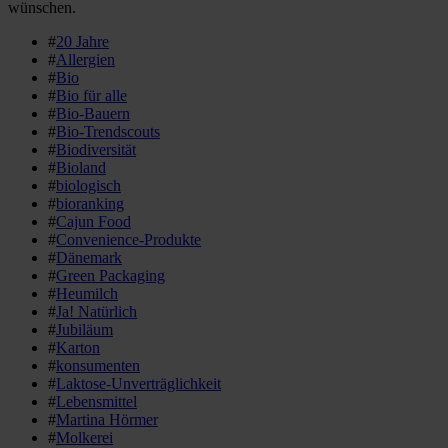
wünschen.
#
20 Jahre
#
Allergien
#
Bio
#
Bio für alle
#
Bio-Bauern
#
Bio-Trendscouts
#
Biodiversität
#
Bioland
#
biologisch
#
bioranking
#
Cajun Food
#
Convenience-Produkte
#
Dänemark
#
Green Packaging
#
Heumilch
#
Ja! Natürlich
#
Jubiläum
#
Karton
#
konsumenten
#
Laktose-Unverträglichkeit
#
Lebensmittel
#
Martina Hörmer
#
Molkerei