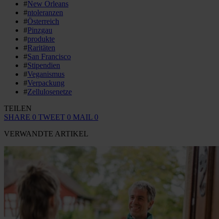
#
New Orleans
#
ntoleranzen
#
Österreich
#
Pinzgau
#
produkte
#
Raritäten
#
San Francisco
#
Stipendien
#
Veganismus
#
Verpackung
#
Zellulosenetze
TEILEN
SHARE
0
TWEET
0
MAIL
0
VERWANDTE ARTIKEL