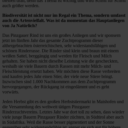
bleiben dran, denn das Thema ist wichtig und wird Schritt für Schritt
auch größer werden.
Biodiversität ist nicht nur im Regal ein Thema, sondern umfasst
auch die Artenvielfalt. Was ist da momentan das Hauptanliegen
von Ja Natürlich?
Das Pinzgauer Rind ist uns ein großes Anliegen und wir sponsern
jetzt im fünften Jahr das gesamte Zuchtprogramm dieser
althergebrachten österreichischen, sehr widerstandsfähigen und
schönen Rinderrasse. Die Rinder sind klein und braun mit einem
weißen Sattel, berggängig und werden für Fleisch und Milch
gehalten. Sie haben nicht dieselbe Leistung wie die gescheckten,
weshalb sie viele Bauern durch Rassen mit mehr Milch- und
Fleischleistung ersetzt haben. Wir möchten diese Rasse verbreiten
und kaufen jedes Jahr einen Stier, der viele neue Stiere bringt.
Inzwischen sind 1.000 Nachkommen aus dem Zuchtprogramm
hervorgegangen, der Rückgang ist eingedämmt und es geht
vorwärts.
Jeden Herbst gibt es den großen Herbststiermarkt in Maishofen und
die Versammlung des weltweit tätigen Pinzgauer
Rinderzuchtvereins. Letztes Jahr war dort toll zu sehen, dass wieder
viele junge Bauern Pinzgauer Rinder züchten, in Südtirol aber auch
in Südafrika. Weil die Rasse besser pigmentiert und der Sonne
gegenüber sehr widerstandsfähig ist, eignet sie sich gut für höhere