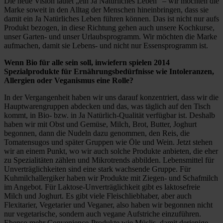
Die neue Vision lautet „ein Ja Natürliches Leben“ – wir möchten die
Marke soweit in den Alltag der Menschen hineinbringen, dass sie
damit ein Ja Natürliches Leben führen können. Das ist nicht nur aufs
Produkt bezogen, in diese Richtung gehen auch unsere Kochkurse,
unser Garten- und unser Urlaubsprogramm. Wir möchten die Marke
aufmachen, damit sie Lebens- und nicht nur Essensprogramm ist.
Wenn Bio für alle sein soll, inwiefern spielen 2014
Spezialprodukte für Ernährungsbedürfnisse wie Intoleranzen,
Allergien oder Veganismus eine Rolle?
In der Vergangenheit haben wir uns darauf konzentriert, dass wir die
Hauptwarengruppen abdecken und das, was täglich auf den Tisch
kommt, in Bio- bzw. in Ja Natürlich-Qualität verfügbar ist. Deshalb
haben wir mit Obst und Gemüse, Milch, Brot, Butter, Joghurt
begonnen, dann die Nudeln dazu genommen, den Reis, die
Tomatensugos und später Gruppen wie Öle und Wein. Jetzt stehen
wir an einem Punkt, wo wir auch solche Produkte anbieten, die eher
zu Spezialitäten zählen und Mikrotrends abbilden. Lebensmittel für
Unverträglichkeiten sind eine stark wachsende Gruppe. Für
Kuhmilchallergiker haben wir Produkte mit Ziegen- und Schafmilch
im Angebot. Für Laktose-Unverträglichkeit gibt es laktosefreie
Milch und Joghurt. Es gibt viele Fleischliebhaber, aber auch
Flexitarier, Vegetarier und Veganer, also haben wir begonnen nicht
nur vegetarische, sondern auch vegane Aufstriche einzuführen.
Ebenso mehr Convenience-Produkte wie Müslis, damit derjenige,