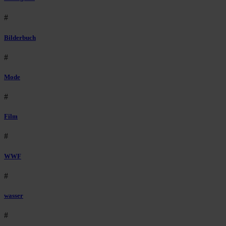
#
Bilderbuch
#
Mode
#
Film
#
WWF
#
wasser
#