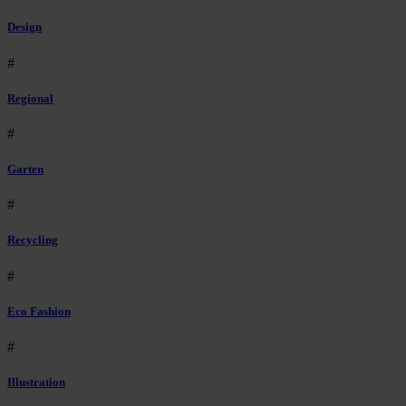
Design
#
Regional
#
Garten
#
Recycling
#
Eco Fashion
#
Illustration