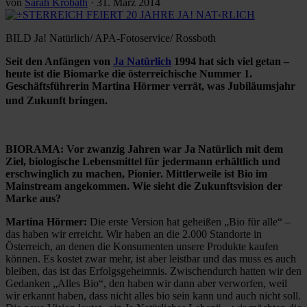
von
Sarah Krobath
·
31. März 2014
BILD Ja! Natürlich/ APA-Fotoservice/ Rossboth
Seit den Anfängen von
Ja Natürlich
1994 hat sich viel getan –
heute ist die Biomarke die österreichische Nummer 1.
Geschäftsführerin Martina Hörmer verrät, was Jubiläumsjahr
und Zukunft bringen.
BIORAMA: Vor zwanzig Jahren war Ja Natürlich mit dem
Ziel, biologische Lebensmittel für jedermann erhältlich und
erschwinglich zu machen, Pionier. Mittlerweile ist Bio im
Mainstream angekommen. Wie sieht die Zukunftsvision der
Marke aus?
Martina Hörmer:
Die erste Version hat geheißen „Bio für alle“ –
das haben wir erreicht. Wir haben an die 2.000 Standorte in
Österreich, an denen die Konsumenten unsere Produkte kaufen
können. Es kostet zwar mehr, ist aber leistbar und das muss es auch
bleiben, das ist das Erfolgsgeheimnis. Zwischendurch hatten wir den
Gedanken „Alles Bio“, den haben wir dann aber verworfen, weil
wir erkannt haben, dass nicht alles bio sein kann und auch nicht soll.