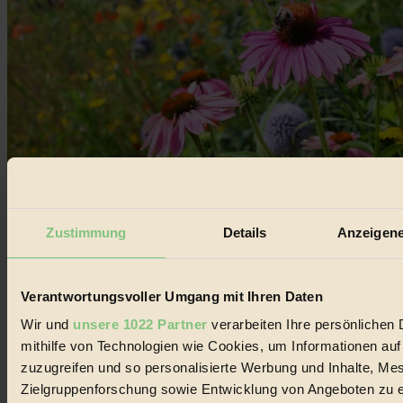
Kühler Garten: Der Weg zu deiner Oase
Zustimmung
Details
Anzeigene
Bio & Natur
Garten
Wie sich das Mikroklima im eigenen Garten beeinflussen lässt...
BIORAMA #96
Verantwortungsvoller Umgang mit Ihren Daten
Wir und
unsere 1022 Partner
verarbeiten Ihre persönlichen 
mithilfe von Technologien wie Cookies, um Informationen au
zuzugreifen und so personalisierte Werbung und Inhalte, M
Der BIORAMA-Newsletter
Zielgruppenforschung sowie Entwicklung von Angeboten zu e