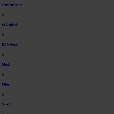
Umweltschutz
#
ökologisch
#
Bilderbuch
#
Mode
#
Film
#
WWF