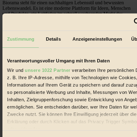
Biorama steht für einen nachhaltigen Lebensstil und bewussten
Lebenswandel. Es ist eine moderne Plattform für Ideen, Menschen
und Produkte, ein Leitfaden im schnell wachsenden Markt des
Handels mit Bioprodukten, des Fair-Trade sowie der Branche
alternativer Energien.
Social Media
Zustimmung
Details
Anzeigeneinstellungen
Üb
22.601 Fans auf Facebook
3.415 Follower auf Twitter
Folge uns auf Instagram
Themen
Verantwortungsvoller Umgang mit Ihren Daten
#
Wir und
unsere 1022 Partner
verarbeiten Ihre persönlichen 
Bio
z. B. Ihre IP-Adresse, mithilfe von Technologien wie Cookies
Informationen auf Ihrem Gerät zu speichern und darauf zuzu
#
so personalisierte Werbung und Inhalte, Messungen von We
Nachhaltigkeit
Inhalten, Zielgruppenforschung sowie Entwicklung von Ange
ermöglichen. Sie entscheiden darüber, wer Ihre Daten für we
#
Zwecke nutzt. Sie können Ihre Einwilligung jederzeit über di
Erklärung oder durch Klicken auf das Privacy Trigger Symbo
Vegan
oder widerrufen
#