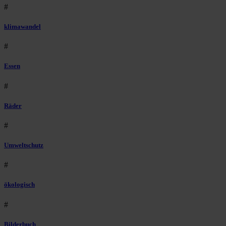
#
klimawandel
#
Essen
#
Räder
#
Umweltschutz
#
ökologisch
#
Bilderbuch