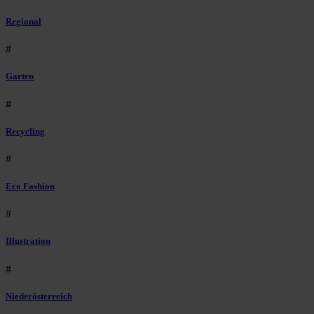
Regional
#
Garten
#
Recycling
#
Eco Fashion
#
Illustration
#
Niederösterreich