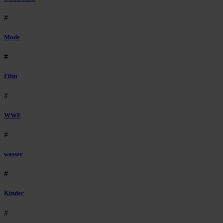
#
Mode
#
Film
#
WWF
#
wasser
#
Kinder
#