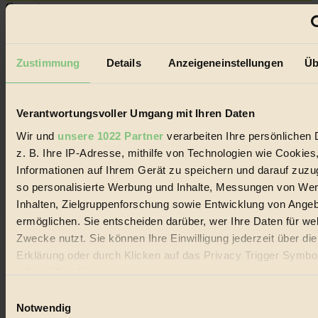
Coverstory
GROSSER WIRBEL um Versuche, den Ozean und
seine Bewegungen festzuhalten.
Zustimmung
Details
Anzeigeneinstellungen
Üb
Außerdem im Heft
RISKANT:
Wenn Meeres- und Wildvögel im
Verantwortungsvoller Umgang mit Ihren Daten
Freilandhühnerbetrieb vorbeischauen.
GEMEIN:
Tropische Stechmücken fühlen sich in
Wir und
unsere 1022 Partner
verarbeiten Ihre persönlichen 
Mitteleuropa inziwschen oft zu Hause.
GEMEINER:
Es gibt nun Weinflaschen, die nach
z. B. Ihre IP-Adresse, mithilfe von Technologien wie Cookies
Entleerung voll wieder zu dir zurückkommen.
Informationen auf Ihrem Gerät zu speichern und darauf zuzu
so personalisierte Werbung und Inhalte, Messungen von We
Inhalten, Zielgruppenforschung sowie Entwicklung von Ange
ermöglichen. Sie entscheiden darüber, wer Ihre Daten für we
Zwecke nutzt. Sie können Ihre Einwilligung jederzeit über di
Der BIORAMA-Newsletter
Erklärung oder durch Klicken auf das Privacy Trigger Symbo
oder widerrufen
Erhalte in regelmäßigen Abständen die aktuellsten Artikel,
Gewinnspiele & Ausgaben übersichtlich aufbereitet vom
Einwilligungsauswahl
BIORAMA-Magazin per E-Mail.
Wenn Sie es erlauben, würden wir auch gerne:
Notwendig