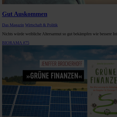
Gut Auskommen
Das Magazin
Wirtschaft & Politik
Nichts würde weibliche Altersarmut so gut bekämpfen wie bessere Info
BIORAMA #75