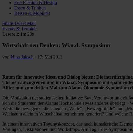
Eco Fashion & Design
Essen & Trinken
Reisen & Mobilität
Share
Tweet
Mail
Events & Termine
Lesezeit: 1m 20s
Wirtschaft neu Denken: Wi.n.d. Symposium
von
Nina Jaksch
·
17. Mai 2011
Raum für innovative Ideen und Dialog bieten: Die interdisziplin
Themen aufzugreifen und im Wi.n.d. Symposium mit spannenden 
Alfter nun zum dritten Mal zum Alanus Ökonomie Symposium ei
Die Motivation der studentischen Initiative: Statt Verantwortung ein
sich die Studenten der Alanus Hochschule etwas anderes überlegt – W
Werte die bewegen?“ die Themen „Werte“, „Beweggründe“ und „Motivat
Wachstum allein in Wirtschaftsunternehmen generiert? Und welche Ro
In einem innovativen Tagungskonzept, das auch künstlerische Element
Vorträgen, Diskussionen und Workshops. Am Tag 1 des Symposiums ste