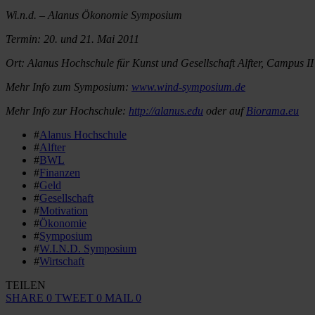
Wi.n.d. – Alanus Ökonomie Symposium
Termin: 20. und 21. Mai 2011
Ort: Alanus Hochschule für Kunst und Gesellschaft Alfter, Campus II
Mehr Info zum Symposium:
www.wind-symposium.de
Mehr Info zur Hochschule:
http://alanus.edu
oder auf
Biorama.eu
#
Alanus Hochschule
#
Alfter
#
BWL
#
Finanzen
#
Geld
#
Gesellschaft
#
Motivation
#
Ökonomie
#
Symposium
#
W.I.N.D. Symposium
#
Wirtschaft
TEILEN
SHARE
0
TWEET
0
MAIL
0