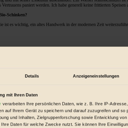
 Vertrauens paniert werden. Ich habe generell keine frittierten Speisen 
 Bio-Schinken?
 ist es wichtig, ein altes Handwerk in der modernen Zeit weiterzuführen
Stadtgrenzen Wein angebaut wird. Für welche Winzer hast du dich 
ie Zeit zwischen „2012-Austrinken“ und „2013-Abfüllen“ gefallen ist.
isch meiner Meinung nach am Beginn einer sehr großen Reise steht.
Details
Anzeigeneinstellungen
 Haus, Edlmoser, Cobenzl und auch das Stift Klosterneuburg – ja, auch
en alle von dir verkauften Produkte auch in Wien hergestellt?
g mit Ihren Daten
dtgrenzen produziert werden. Und die verkaufe ich nicht nur, die kann m
r
verarbeiten Ihre persönlichen Daten, wie z. B. Ihre IP-Adresse,
en auf Ihrem Gerät zu speichern und darauf zuzugreifen und so 
ngungen sie hergestellt werden?
ung und Inhalten, Zielgruppenforschung sowie Entwicklung von
 Ihre Daten für welche Zwecke nutzt. Sie können Ihre Einwilligun