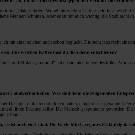
Ich nehm‘ an, du hast dich bewusst gegen den Verkauf von Manner-
hertorten, Fiakerfahrten. Wobei mir wichtig ist, hier kein falsches Bil
liebe Manner-Schnitten. Aber es ist mir auch wichtig, die Stadt nicht d
ch mit einer solchen auch schon beglückt. Die steht jetzt recht einsa
ereien. Für welchen Kaffee hast du dich denn entschieden?
fine“ und Mokka „Leopold“ haben sie mich neben des tollen Aromas e
Mozart Lokalverbot haben. Was sind denn die zeitgemäßen Entsprec
ener Designer einfach coole Ideen hatten, einige dieser genannten Per
t mit all ihren Facetten selbst. Der Mensch ist spontaner geworden. Die
geile Stadt.
 sie ist auch ein Lokal. Die Karte führt „veganes Erdäpfelgulasc
ung und mit seiner Esskultur auseinander. Ein Wiener Kalbsschnitzel is