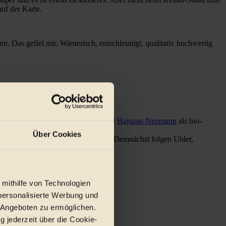
auf der Karte.
. Das gefiel mir. Wienerisch, entschleunigt, qualitativ hochwertig
warum entschieden?
 Im Moment findet man
Wieninger
und
Hajszan-Neumann
als bio-
Über Cookies
 die haben viele Weingärten in Wien. Demnächst folgen Uhler,
an bei mir auch konsumieren.
 mithilfe von Technologien
personalisierte Werbung und
 Angeboten zu ermöglichen.
g jederzeit über die Cookie-