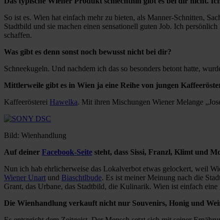
Das typische Wiener Produkt schlechthin gibt es bei dir nicht. 
So ist es. Wien hat einfach mehr zu bieten, als Manner-Schnitten, Sac
Stadtbild und sie machen einen sensationell guten Job. Ich persönlich 
schaffen.
Was gibt es denn sonst noch bewusst nicht bei dir?
Schneekugeln. Und nachdem ich das so besonders betont hatte, wurde i
Mittlerweile gibt es in Wien ja eine Reihe von jungen Kaffeeröst
Kaffeerösterei
Hawelka
. Mit ihren Mischungen Wiener Melange „Jose
Bild: Wienhandlung
Auf deiner
Facebook-Seite
steht, dass Sissi, Franzl, Klimt und 
Nun ich hab ehrlicherweise das Lokalverbot etwas gelockert, weil Wi
Wiener Unart
und
Biaschtlbude
. Es ist meiner Meinung nach die Stad
Grant, das Urbane, das Stadtbild, die Kulinarik. Wien ist einfach eine 
Die Wienhandlung verkauft nicht nur Souvenirs, Honig und Wein,
Es entspricht dem Zeitgeist. Der Mensch setzt sich mit seiner Ernähr