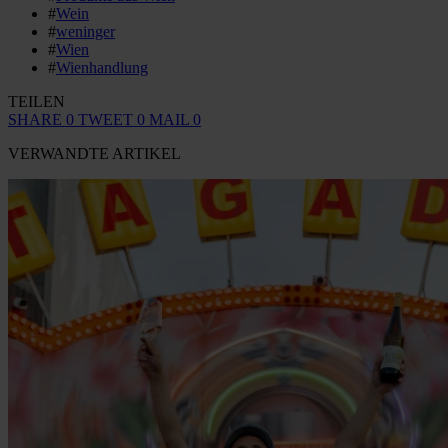
#
Wein
#
weninger
#
Wien
#
Wienhandlung
TEILEN
SHARE
0
TWEET
0
MAIL
0
VERWANDTE ARTIKEL