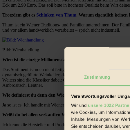
Eck um 2,90 Euro. Das soll bitte in höchster Qualität beim Wirt deines
Trotzdem gibt es
Schinken von Thum
. Warum eigentlich keinen
Thum ist ein Wiener Traditions- und Familienunternehmen. Der Familie
und vor allem handwerklich verarbeitet – sprich nicht industriell.
Bild: Wienhandlung
Wien ist die einzige Millionenstadt der Welt, innerhalb deren 
Das Sortiment ist noch nicht fertig, zumal die Eröffnung genau in d
dynamisch geführte Weinkeller; das war mir wichtig, weil bio-dynam
Zustimmung
Weiters sind die Klassiker dabei: Christ, Mayer am Pfarrplatz, Rotes
Ambrositsch, Lentner.
Wie definierst du denn den Wien-Begriff der Wienhandlung. Werd
Verantwortungsvoller Umgan
Ja so ist es. Ich handle mit Wiener Produkten, die innerhalb der Sta
Wir und
unsere 1022 Partne
wie Cookies, um Information
Weißt du bei allen verkauften Waren wie und unter welchen Bedi
Inhalte, Messungen von Werb
Ich kenne die Hersteller und Produktionsstätten alle persönlich.
Sie entscheiden darüber, wer