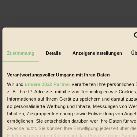
der
Beiträge
Zustimmung
Details
Anzeigeneinstellungen
Üb
Verantwortungsvoller Umgang mit Ihren Daten
Wir und
unsere 1022 Partner
verarbeiten Ihre persönlichen 
z. B. Ihre IP-Adresse, mithilfe von Technologien wie Cookies
Informationen auf Ihrem Gerät zu speichern und darauf zuzu
so personalisierte Werbung und Inhalte, Messungen von We
Inhalten, Zielgruppenforschung sowie Entwicklung von Ange
ermöglichen. Sie entscheiden darüber, wer Ihre Daten für we
Zwecke nutzt. Sie können Ihre Einwilligung jederzeit über di
Erklärung oder durch Klicken auf das Privacy Trigger Symbo