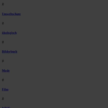
#
Umweltschutz
#
ökologisch
#
Bilderbuch
#
Mode
#
Film
#