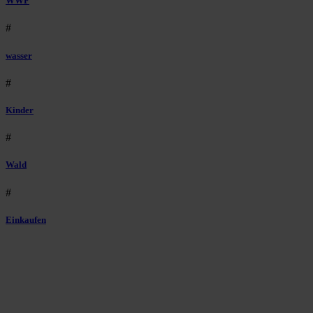
WWF
#
wasser
#
Kinder
#
Wald
#
Einkaufen