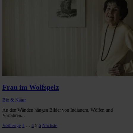
Frau im Wolfspelz
Bio & Natur
An den Wänden hängen Bilder von Indianern, Wölfen und
Vorfahren...
Seitennummerierung
Vorherige
1
…
4
5
6
Nächste