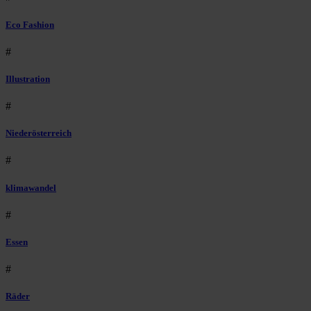
Eco Fashion
#
Illustration
#
Niederösterreich
#
klimawandel
#
Essen
#
Räder