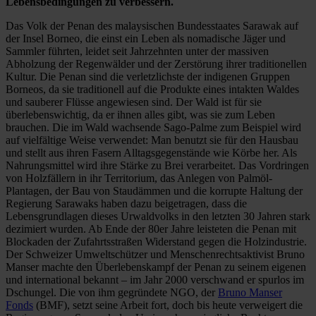
Lebensbedingungen zu verbessern.
Das Volk der Penan des malaysischen Bundesstaates Sarawak auf
der Insel Borneo, die einst ein Leben als nomadische Jäger und
Sammler führten, leidet seit Jahrzehnten unter der massiven
Abholzung der Regenwälder und der Zerstörung ihrer traditionellen
Kultur. Die Penan sind die verletzlichste der indigenen Gruppen
Borneos, da sie traditionell auf die Produkte eines intakten Waldes
und sauberer Flüsse angewiesen sind. Der Wald ist für sie
überlebenswichtig, da er ihnen alles gibt, was sie zum Leben
brauchen. Die im Wald wachsende Sago-Palme zum Beispiel wird
auf vielfältige Weise verwendet: Man benutzt sie für den Hausbau
und stellt aus ihren Fasern Alltagsgegenstände wie Körbe her. Als
Nahrungsmittel wird ihre Stärke zu Brei verarbeitet. Das Vordringen
von Holzfällern in ihr Territorium, das Anlegen von Palmöl-
Plantagen, der Bau von Staudämmen und die korrupte Haltung der
Regierung Sarawaks haben dazu beigetragen, dass die
Lebensgrundlagen dieses Urwaldvolks in den letzten 30 Jahren stark
dezimiert wurden. Ab Ende der 80er Jahre leisteten die Penan mit
Blockaden der Zufahrtsstraßen Widerstand gegen die Holzindustrie.
Der Schweizer Umweltschützer und Menschenrechtsaktivist Bruno
Manser machte den Überlebenskampf der Penan zu seinem eigenen
und international bekannt – im Jahr 2000 verschwand er spurlos im
Dschungel. Die von ihm gegründete NGO, der
Bruno Manser
Fonds
(BMF), setzt seine Arbeit fort, doch bis heute verweigert die