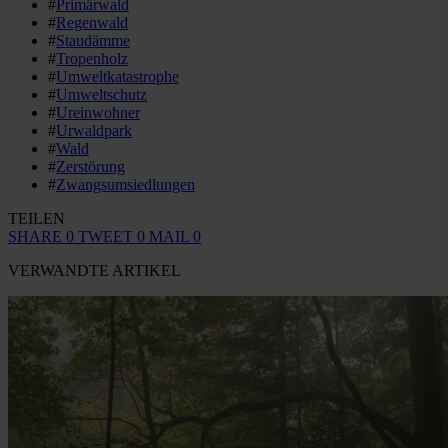
#
Primärwald
#
Regenwald
#
Staudämme
#
Tropenholz
#
Umweltkatastrophe
#
Umweltschutz
#
Ureinwohner
#
Urwaldpark
#
Wald
#
Zerstörung
#
Zwangsumsiedlungen
TEILEN
SHARE
0
TWEET
0
MAIL
0
VERWANDTE ARTIKEL