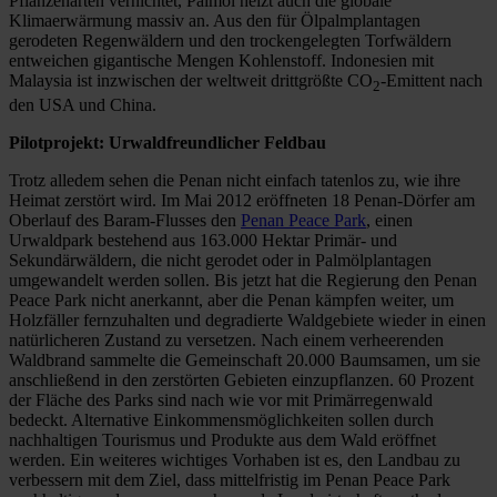
Pflanzenarten vernichtet, Palmöl heizt auch die globale
Klimaerwärmung massiv an. Aus den für Ölpalmplantagen
gerodeten Regenwäldern und den trockengelegten Torfwäldern
entweichen gigantische Mengen Kohlenstoff. Indonesien mit
Malaysia ist inzwischen der weltweit drittgrößte CO
-Emittent nach
2
den USA und China.
Pilotprojekt: Urwaldfreundlicher Feldbau
Trotz alledem sehen die Penan nicht einfach tatenlos zu, wie ihre
Heimat zerstört wird. Im Mai 2012 eröffneten 18 Penan-Dörfer am
Oberlauf des Baram-Flusses den
Penan Peace Park
, einen
Urwaldpark bestehend aus 163.000 Hektar Primär- und
Sekundärwäldern, die nicht gerodet oder in Palmölplantagen
umgewandelt werden sollen. Bis jetzt hat die Regierung den Penan
Peace Park nicht anerkannt, aber die Penan kämpfen weiter, um
Holzfäller fernzuhalten und degradierte Waldgebiete wieder in einen
natürlicheren Zustand zu versetzen. Nach einem verheerenden
Waldbrand sammelte die Gemeinschaft 20.000 Baumsamen, um sie
anschließend in den zerstörten Gebieten einzupflanzen. 60 Prozent
der Fläche des Parks sind nach wie vor mit Primärregenwald
bedeckt. Alternative Einkommensmöglichkeiten sollen durch
nachhaltigen Tourismus und Produkte aus dem Wald eröffnet
werden. Ein weiteres wichtiges Vorhaben ist es, den Landbau zu
verbessern mit dem Ziel, dass mittelfristig im Penan Peace Park