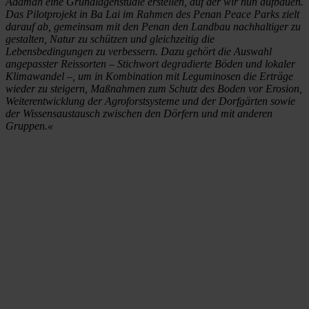
Adamah eine Grundlagenstudie erstellen, auf der wir nun aufbauen.
Das Pilotprojekt in Ba Lai im Rahmen des Penan Peace Parks zielt
darauf ab, gemeinsam mit den Penan den Landbau nachhaltiger zu
gestalten, Natur zu schützen und gleichzeitig die
Lebensbedingungen zu verbessern. Dazu gehört die Auswahl
angepasster Reissorten – Stichwort degradierte Böden und lokaler
Klimawandel –, um in Kombination mit Leguminosen die Erträge
wieder zu steigern, Maßnahmen zum Schutz des Boden vor Erosion,
Weiterentwicklung der Agroforstsysteme und der Dorfgärten sowie
der Wissensaustausch zwischen den Dörfern und mit anderen
Gruppen.«