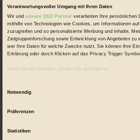
#
Verantwortungsvoller Umgang mit Ihren Daten
Natur
Wir und
unsere 1022 Partner
verarbeiten Ihre persönlichen 
mithilfe von Technologien wie Cookies, um Informationen au
#
zuzugreifen und so personalisierte Werbung und Inhalte, M
Zielgruppenforschung sowie Entwicklung von Angeboten zu e
kinderbuch
wer Ihre Daten für welche Zwecke nutzt. Sie können Ihre Einw
#
Erklärung oder durch Klicken auf das Privacy Trigger Symbo
Umwelt
Wenn Sie es erlauben, würden wir auch gerne:
#
Informationen über Ihre geografische Lage erfassen, 
sein können
Einwilligungsauswahl
Essen
Notwendig
Ihr Gerät durch aktives Scannen nach bestimmten Merk
Erfahren Sie mehr darüber, wie Ihre persönlichen Daten verar
#
Präferenzen im
Abschnitt Einzelheiten
fest.
Präferenzen
nachhaltig
BIORAMA.eu verwendet Cookies
#
Statistiken
biorama.eu
ist werbefinanziert und deswegen für dich ko
Landwirtschaft