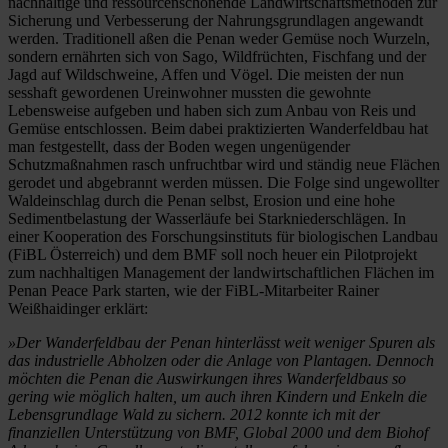
nachhaltige und ressourcenschonende Landwirtschaftsmethoden zur
Sicherung und Verbesserung der Nahrungsgrundlagen angewandt
werden. Traditionell aßen die Penan weder Gemüse noch Wurzeln,
sondern ernährten sich von Sago, Wildfrüchten, Fischfang und der
Jagd auf Wildschweine, Affen und Vögel. Die meisten der nun
sesshaft gewordenen Ureinwohner mussten die gewohnte
Lebensweise aufgeben und haben sich zum Anbau von Reis und
Gemüse entschlossen. Beim dabei praktizierten Wanderfeldbau hat
man festgestellt, dass der Boden wegen ungenügender
Schutzmaßnahmen rasch unfruchtbar wird und ständig neue Flächen
gerodet und abgebrannt werden müssen. Die Folge sind ungewollter
Waldeinschlag durch die Penan selbst, Erosion und eine hohe
Sedimentbelastung der Wasserläufe bei Starkniederschlägen. In
einer Kooperation des Forschungsinstituts für biologischen Landbau
(FiBL Österreich) und dem BMF soll noch heuer ein Pilotprojekt
zum nachhaltigen Management der landwirtschaftlichen Flächen im
Penan Peace Park starten, wie der FiBL-Mitarbeiter Rainer
Weißhaidinger erklärt:
»Der Wanderfeldbau der Penan hinterlässt weit weniger Spuren als
das industrielle Abholzen oder die Anlage von Plantagen. Dennoch
möchten die Penan die Auswirkungen ihres Wanderfeldbaus so
gering wie möglich halten, um auch ihren Kindern und Enkeln die
Lebensgrundlage Wald zu sichern. 2012 konnte ich mit der
finanziellen Unterstützung von BMF, Global 2000 und dem Biohof