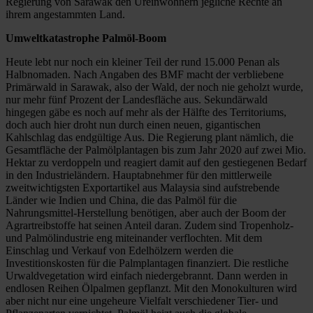
Regierung von Sarawak den Ureinwohnern jegliche Rechte an
ihrem angestammten Land.
Umweltkatastrophe Palmöl-Boom
Heute lebt nur noch ein kleiner Teil der rund 15.000 Penan als
Halbnomaden. Nach Angaben des BMF macht der verbliebene
Primärwald in Sarawak, also der Wald, der noch nie geholzt wurde,
nur mehr fünf Prozent der Landesfläche aus. Sekundärwald
hingegen gäbe es noch auf mehr als der Hälfte des Territoriums,
doch auch hier droht nun durch einen neuen, gigantischen
Kahlschlag das endgültige Aus. Die Regierung plant nämlich, die
Gesamtfläche der Palmölplantagen bis zum Jahr 2020 auf zwei Mio.
Hektar zu verdoppeln und reagiert damit auf den gestiegenen Bedarf
in den Industrieländern. Hauptabnehmer für den mittlerweile
zweitwichtigsten Exportartikel aus Malaysia sind aufstrebende
Länder wie Indien und China, die das Palmöl für die
Nahrungsmittel-Herstellung benötigen, aber auch der Boom der
Agrartreibstoffe hat seinen Anteil daran. Zudem sind Tropenholz-
und Palmölindustrie eng miteinander verflochten. Mit dem
Einschlag und Verkauf von Edelhölzern werden die
Investitionskosten für die Palmplantagen finanziert. Die restliche
Urwaldvegetation wird einfach niedergebrannt. Dann werden in
endlosen Reihen Ölpalmen gepflanzt. Mit den Monokulturen wird
aber nicht nur eine ungeheure Vielfalt verschiedener Tier- und