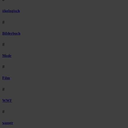
ökologisch
#
Bilderbuch
#
Mode
#
Film
#
WWF
#
wasser