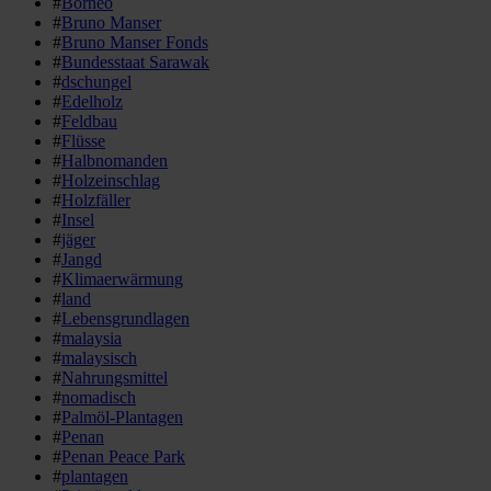
#
Borneo
#
Bruno Manser
#
Bruno Manser Fonds
#
Bundesstaat Sarawak
#
dschungel
#
Edelholz
#
Feldbau
#
Flüsse
#
Halbnomanden
#
Holzeinschlag
#
Holzfäller
#
Insel
#
jäger
#
Jangd
#
Klimaerwärmung
#
land
#
Lebensgrundlagen
#
malaysia
#
malaysisch
#
Nahrungsmittel
#
nomadisch
#
Palmöl-Plantagen
#
Penan
#
Penan Peace Park
#
plantagen