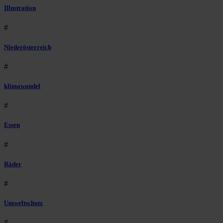
Illustration
#
Niederösterreich
#
klimawandel
#
Essen
#
Räder
#
Umweltschutz
#