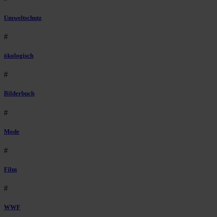
Umweltschutz
#
ökologisch
#
Bilderbuch
#
Mode
#
Film
#
WWF