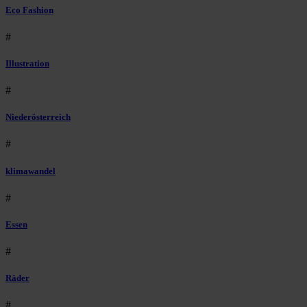
Eco Fashion
#
Illustration
#
Niederösterreich
#
klimawandel
#
Essen
#
Räder
#