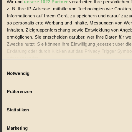
Wir und
unsere 1022 Partner
verarbeiten Ihre persönlichen 
#
z. B. Ihre IP-Adresse, mithilfe von Technologien wie Cookies
Lebensmittel
Informationen auf Ihrem Gerät zu speichern und darauf zuzu
so personalisierte Werbung und Inhalte, Messungen von We
#
Inhalten, Zielgruppenforschung sowie Entwicklung von Ange
ermöglichen. Sie entscheiden darüber, wer Ihre Daten für we
Natur
Zwecke nutzt. Sie können Ihre Einwilligung jederzeit über di
#
Erklärung oder durch Klicken auf das Privacy Trigger Symbo
oder widerrufen
kinderbuch
Einwilligungsauswahl
#
Wenn Sie es erlauben, würden wir auch gerne:
Notwendig
Informationen über Ihre geografische Lage erfassen, 
Umwelt
auf einige Meter genau sein können
Präferenzen
Ihr Gerät durch aktives Scannen nach bestimmten 
#
(Fingerprinting) identifizieren
Essen
Statistiken
Erfahren Sie mehr darüber, wie Ihre persönlichen Daten verar
werden, und legen Sie Ihre Präferenzen im
Abschnitt Einzel
#
fest.
Marketing
nachhaltig