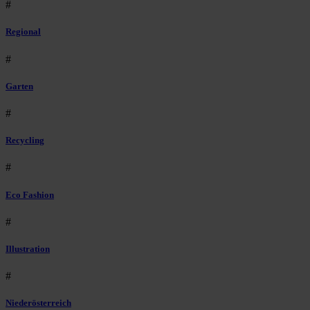
#
Regional
#
Garten
#
Recycling
#
Eco Fashion
#
Illustration
#
Niederösterreich