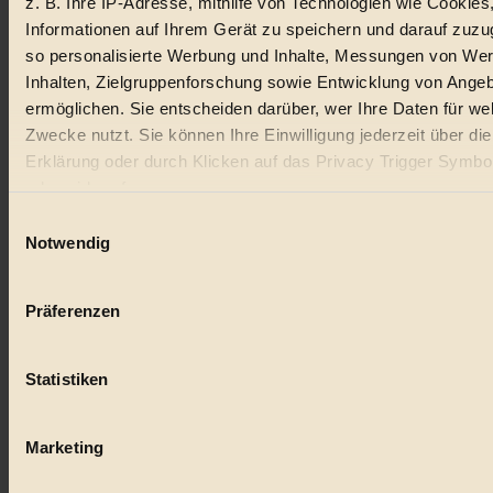
z. B. Ihre IP-Adresse, mithilfe von Technologien wie Cookies
Informationen auf Ihrem Gerät zu speichern und darauf zuzu
so personalisierte Werbung und Inhalte, Messungen von We
Inhalten, Zielgruppenforschung sowie Entwicklung von Ange
ermöglichen. Sie entscheiden darüber, wer Ihre Daten für we
Zwecke nutzt. Sie können Ihre Einwilligung jederzeit über di
Erklärung oder durch Klicken auf das Privacy Trigger Symbo
oder widerrufen
Einwilligungsauswahl
Wenn Sie es erlauben, würden wir auch gerne:
Notwendig
Informationen über Ihre geografische Lage erfassen, 
auf einige Meter genau sein können
Präferenzen
Ihr Gerät durch aktives Scannen nach bestimmten 
(Fingerprinting) identifizieren
Statistiken
Erfahren Sie mehr darüber, wie Ihre persönlichen Daten verar
werden, und legen Sie Ihre Präferenzen im
Abschnitt Einzel
fest.
Marketing
BIORAMA.eu verwendet Cookies