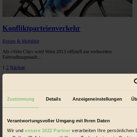
Konfliktparteienverkehr
Reisen & Mobilität
Als »Velo City« wird Wien 2013 offiziell zur weltweiten
Fahrradhauptstadt...
Seitennummerierung
1
2
Nächste
der
Beiträge
Zustimmung
Details
Anzeigeneinstellungen
Üb
Verantwortungsvoller Umgang mit Ihren Daten
Wir und
unsere 1022 Partner
verarbeiten Ihre persönlichen 