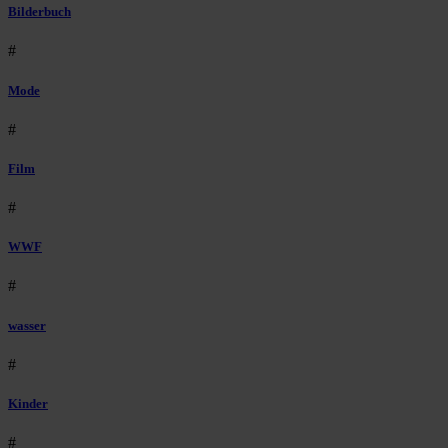
Bilderbuch
#
Mode
#
Film
#
WWF
#
wasser
#
Kinder
#