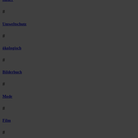
#
Umweltschutz
#
ökologisch
#
Bilderbuch
#
Mode
#
Film
#