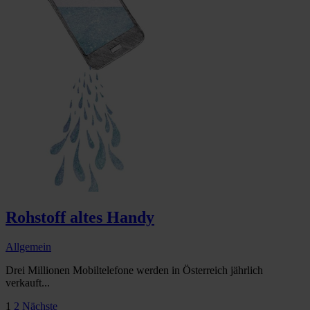
Rohstoff altes Handy
Allgemein
Drei Millionen Mobiltelefone werden in Österreich jährlich
verkauft...
Seitennummerierung
1
2
Nächste