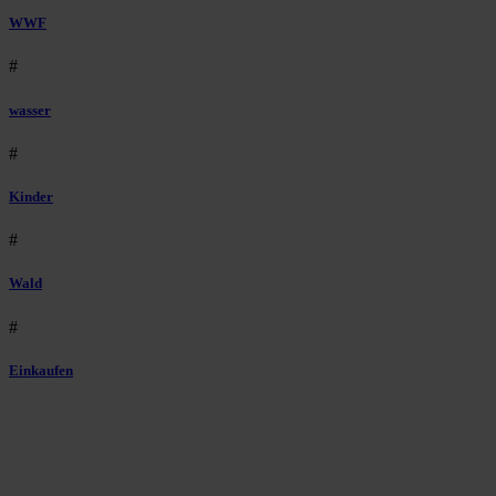
WWF
#
wasser
#
Kinder
#
Wald
#
Einkaufen