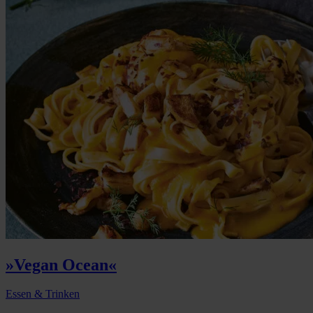
»Vegan Ocean«
Essen & Trinken