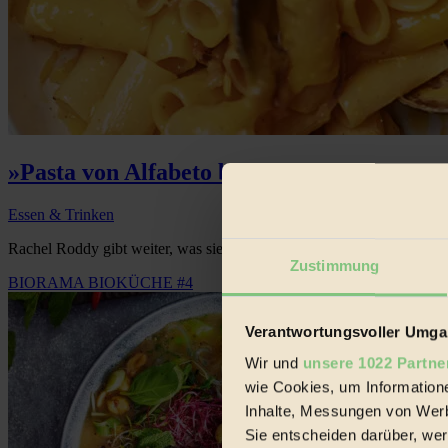
»Pasta von Alfabeto bis Ziti«
Essen & Trinken
Rachel Roddy gibt weiter, was sie im Königreich der Pasta gelernt hat
Zustimmung
BIORAMA BIOKÜCHE #4
Verantwortungsvoller Umgan
Wir und
unsere 1022 Partne
wie Cookies, um Information
Inhalte, Messungen von Werb
Sie entscheiden darüber, wer