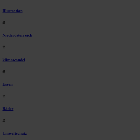
Illustration
#
Niederösterreich
#
klimawandel
#
Essen
#
Räder
#
Umweltschutz