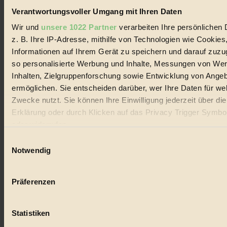
Verantwortungsvoller Umgang mit Ihren Daten
Wir und
unsere 1022 Partner
verarbeiten Ihre persönlichen 
z. B. Ihre IP-Adresse, mithilfe von Technologien wie Cookies
Informationen auf Ihrem Gerät zu speichern und darauf zuzu
so personalisierte Werbung und Inhalte, Messungen von We
Inhalten, Zielgruppenforschung sowie Entwicklung von Ange
ermöglichen. Sie entscheiden darüber, wer Ihre Daten für we
Zwecke nutzt. Sie können Ihre Einwilligung jederzeit über di
Erklärung oder durch Klicken auf das Privacy Trigger Symbo
oder widerrufen
Einwilligungsauswahl
Wenn Sie es erlauben, würden wir auch gerne:
Notwendig
Informationen über Ihre geografische Lage erfassen, 
auf einige Meter genau sein können
Präferenzen
Ihr Gerät durch aktives Scannen nach bestimmten 
(Fingerprinting) identifizieren
Statistiken
Erfahren Sie mehr darüber, wie Ihre persönlichen Daten verar
werden, und legen Sie Ihre Präferenzen im
Abschnitt Einzel