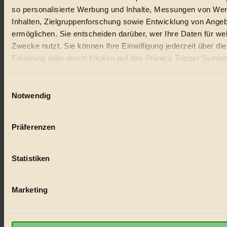
so personalisierte Werbung und Inhalte, Messungen von We
Inhalten, Zielgruppenforschung sowie Entwicklung von Ange
ermöglichen. Sie entscheiden darüber, wer Ihre Daten für we
Zwecke nutzt. Sie können Ihre Einwilligung jederzeit über di
Erklärung oder durch Klicken auf das Privacy Trigger Symbo
oder widerrufen
Einwilligungsauswahl
Wenn Sie es erlauben, würden wir auch gerne:
Notwendig
Informationen über Ihre geografische Lage erfassen, 
auf einige Meter genau sein können
Präferenzen
Ihr Gerät durch aktives Scannen nach bestimmten 
(Fingerprinting) identifizieren
Statistiken
Erfahren Sie mehr darüber, wie Ihre persönlichen Daten verar
werden, und legen Sie Ihre Präferenzen im
Abschnitt Einzel
fest.
Marketing
BIORAMA.eu verwendet Cookies
biorama.eu
ist werbefinanziert und deswegen für dich ko