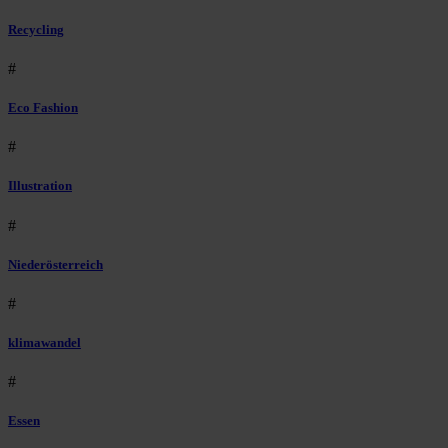
Recycling
#
Eco Fashion
#
Illustration
#
Niederösterreich
#
klimawandel
#
Essen