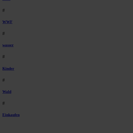
#
WWF
#
wasser
#
Kinder
#
Wald
#
Einkaufen