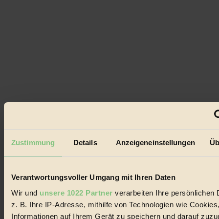
Zustimmung
Details
Anzeigeneinstellungen
Üb
Verantwortungsvoller Umgang mit Ihren Daten
Wir und
unsere 1022 Partner
verarbeiten Ihre persönlichen 
z. B. Ihre IP-Adresse, mithilfe von Technologien wie Cookies
Informationen auf Ihrem Gerät zu speichern und darauf zuzu