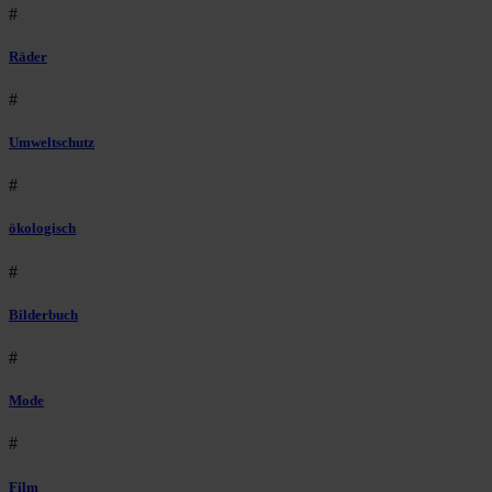
#
Räder
#
Umweltschutz
#
ökologisch
#
Bilderbuch
#
Mode
#
Film