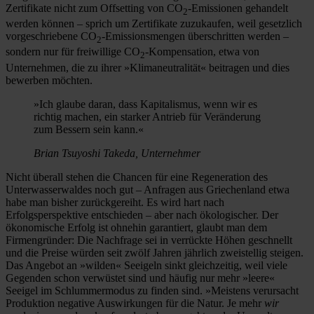
Zertifikate nicht zum Offsetting von CO
-Emissionen gehandelt
2
werden können – sprich um Zertifikate zuzukaufen, weil gesetzlich
vorgeschriebene CO
-Emissionsmengen überschritten werden –
2
sondern nur für freiwillige CO
-Kompensation, etwa von
2
Unternehmen, die zu ihrer »Klimaneutralität« beitragen und dies
bewerben möchten.
»Ich glaube daran, dass Kapitalismus, wenn wir es
richtig machen, ein starker Antrieb für Veränderung
zum Bessern sein kann.«
Brian Tsuyoshi Takeda, Unternehmer
Nicht überall stehen die Chancen für eine Regeneration des
Unterwasserwaldes noch gut – Anfragen aus Griechenland etwa
habe man bisher zurückgereiht. Es wird hart nach
Erfolgsperspektive entschieden – aber nach ökologischer. Der
ökonomische Erfolg ist ohnehin garantiert, glaubt man dem
Firmengründer: Die Nachfrage sei in verrückte Höhen geschnellt
und die Preise würden seit zwölf Jahren jährlich zweistellig steigen.
Das Angebot an »wilden« Seeigeln sinkt gleichzeitig, weil viele
Gegenden schon verwüstet sind und häufig nur mehr »leere«
Seeigel im Schlummermodus zu finden sind. »Meistens verursacht
Produktion negative Auswirkungen für die Natur. Je mehr
wir