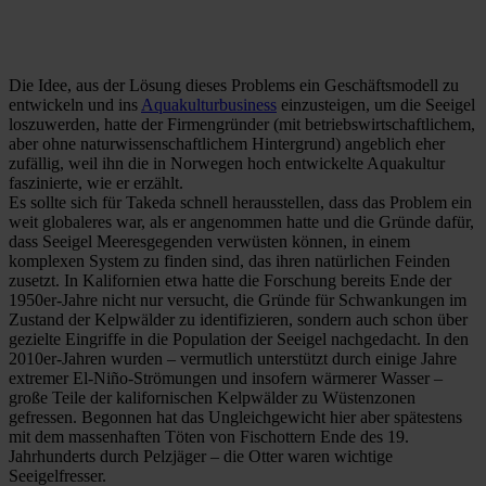
Die Idee, aus der Lösung dieses Problems ein Geschäftsmodell zu
entwickeln und ins
Aquakulturbusiness
einzusteigen, um die Seeigel
loszuwerden, hatte der Firmengründer (mit betriebswirtschaftlichem,
aber ohne naturwissenschaftlichem Hintergrund) angeblich eher
zufällig, weil ihn die in Norwegen hoch entwickelte Aquakultur
faszinierte, wie er erzählt.
Es sollte sich für Takeda schnell herausstellen, dass das Problem ein
weit globaleres war, als er angenommen hatte und die Gründe dafür,
dass Seeigel Meeresgegenden verwüsten können, in einem
komplexen System zu finden sind, das ihren natürlichen Feinden
zusetzt. In Kalifornien etwa hatte die Forschung bereits Ende der
1950er-Jahre nicht nur versucht, die Gründe für Schwankungen im
Zustand der Kelpwälder zu identifizieren, sondern auch schon über
gezielte Eingriffe in die Population der Seeigel nachgedacht. In den
2010er-Jahren wurden – vermutlich unterstützt durch einige Jahre
extremer El-Niño-Strömungen und insofern wärmerer Wasser –
große Teile der kalifornischen Kelpwälder zu Wüstenzonen
gefressen. Begonnen hat das Ungleichgewicht hier aber spätestens
mit dem massenhaften Töten von Fischottern Ende des 19.
Jahrhunderts durch Pelzjäger – die Otter waren wichtige
Seeigelfresser.