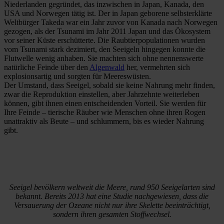
Niederlanden gegründet, das inzwischen in Japan, Kanada, den
USA und Norwegen tätig ist. Der in Japan geborene selbsterklärte
Weltbürger Takeda war ein Jahr zuvor von Kanada nach Norwegen
gezogen, als der Tsunami im Jahr 2011 Japan und das Ökosystem
vor seiner Küste erschütterte. Die Raubtierpopulationen wurden
vom Tsunami stark dezimiert, den Seeigeln hingegen konnte die
Flutwelle wenig anhaben. Sie machten sich ohne nennenswerte
natürliche Feinde über den
Algenwald
her, vermehrten sich
explosionsartig und sorgten für Meereswüsten.
Der Umstand, dass Seeigel, sobald sie keine Nahrung mehr finden,
zwar die Reproduktion einstellen, aber Jahrzehnte weiterleben
können, gibt ihnen einen entscheidenden Vorteil. Sie werden für
Ihre Feinde – tierische Räuber wie Menschen ohne ihren Rogen
unattraktiv als Beute – und schlummern, bis es wieder Nahrung
gibt.
Seeigel bevölkern weltweit die Meere, rund 950 Seeigelarten sind
bekannt. Bereits 2013 hat eine Studie nachgewiesen, dass die
Versauerung der Ozeane nicht nur ihre Skelette beeinträchtigt,
sondern ihren gesamten Stoffwechsel.