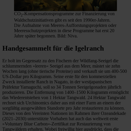
CO
-Kompensationsprogramme zur Finanzierung von
2
Waldschutzinitiativen gibt es seit den 1990er-Jahren.
Die Aufnahme von Meeres-Aufforstungsprojekten oder
Meeresschutzprojekten in diese Programme hat erst 20
Jahre später begonnen. Bild: Niva.
Handgesammelt für die Igelranch
Er holt im Gegensatz zu den Fischern der Wildfang-Seeigel die
schlummernden »leeren« Seeigel aus dem Meer, mästet sie zehn
Wochen lang (ohne tierische Proteine) und verkauft sie um 400-500
US-Dollar pro Kilogramm. Seine erste für den kommerziellen
Zweck installierte Ranch in Nagato, in der westjapanischen
Präfektur Yamaguchi, soll so 34 Tonnen Seeigelgonaden jährlich
produzieren. Die Entfernung von 1400–1500 Kilogramm ermöglicht
das Wiederentstehen von 1 Hektar Tangwald. 24 Hektar Tangwald
rechnet sich Urchinomics daher aus mit einer Farm an einem der
sorgfältig ausgewählten Standorte pro Jahr restaurieren zu können.
Dieses von den Vereinten Nationen im Rahmen ihrer Ozeandekade
(2021–2030) unterstützte Vorhaben hat auch das weltweit erste
»Voluntary Blue Carbon«-Zertifikat zur Restaurierung von
Tangwäldern erhalten. Wobei freiwillig hier ausdrückt, dass die