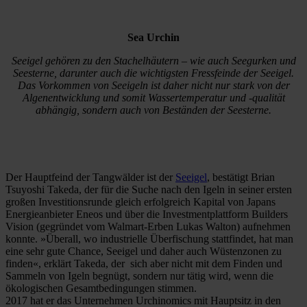
Sea Urchin
Seeigel gehören zu den Stachelhäutern – wie auch Seegurken und
Seesterne, darunter auch die wichtigsten Fressfeinde der Seeigel.
Das Vorkommen von Seeigeln ist daher nicht nur stark von der
Algenentwicklung und somit Wassertemperatur und -qualität
abhängig, sondern auch von Beständen der Seesterne.
Der Hauptfeind der Tangwälder ist der
Seeigel
, bestätigt Brian
Tsuyoshi Takeda, der für die Suche nach den Igeln in seiner ersten
großen Investitionsrunde gleich erfolgreich Kapital von Japans
Energieanbieter Eneos und über die Investmentplattform Builders
Vision (gegründet vom Walmart-Erben Lukas Walton) aufnehmen
konnte. »Überall, wo industrielle Überfischung stattfindet, hat man
eine sehr gute Chance, Seeigel und daher auch Wüstenzonen zu
finden«, erklärt Takeda, der sich aber nicht mit dem Finden und
Sammeln von Igeln begnügt, sondern nur tätig wird, wenn die
ökologischen Gesamtbedingungen stimmen.
2017 hat er das Unternehmen Urchinomics mit Hauptsitz in den