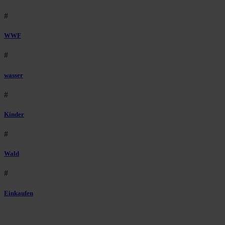
#
WWF
#
wasser
#
Kinder
#
Wald
#
Einkaufen