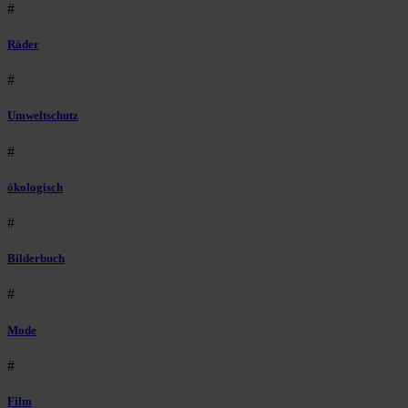
#
Räder
#
Umweltschutz
#
ökologisch
#
Bilderbuch
#
Mode
#
Film