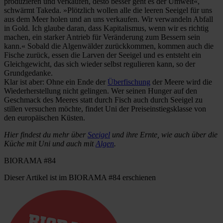
produzieren und verkaufen, desto besser geht es der Umwelt«,
schwärmt Takeda. »Plötzlich wollen alle die leeren Seeigel für uns
aus dem Meer holen und an uns verkaufen. Wir verwandeln Abfall
in Gold. Ich glaube daran, dass Kapitalismus, wenn wir es richtig
machen, ein starker Antrieb für Veränderung zum Bessern sein
kann.« Sobald die Algenwälder zurückkommen, kommen auch die
Fische zurück, essen die Larven der Seeigel und es entsteht ein
Gleichgewicht, das sich wieder selbst regulieren kann, so der
Grundgedanke.
Klar ist aber: Ohne ein Ende der
Überfischung
der Meere wird die
Wiederherstellung nicht gelingen. Wer seinen Hunger auf den
Geschmack des Meeres statt durch Fisch auch durch Seeigel zu
stillen versuchen möchte, findet Uni der Preiseinstiegsklasse von
den europäischen Küsten.
Hier findest du mehr über
Seeigel
und ihre Ernte, wie auch über die
Küche mit Uni und auch mit
Algen
.
BIORAMA #84
Dieser Artikel ist im BIORAMA #84 erschienen