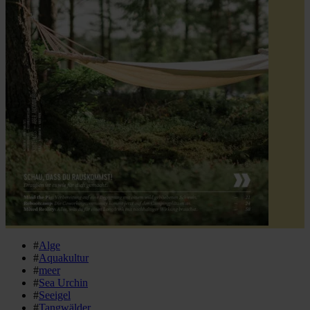
#
Alge
#
Aquakultur
#
meer
#
Sea Urchin
#
Seeigel
#
Tangwälder