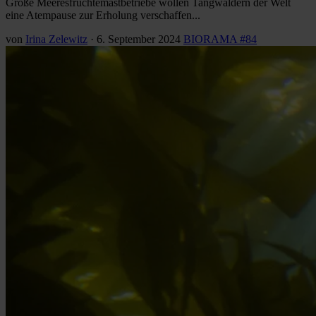
Große Meeresfrüchtemastbetriebe wollen Tangwäldern der Welt
eine Atempause zur Erholung verschaffen...
von
Irina Zelewitz
·
6. September 2024
BIORAMA #84