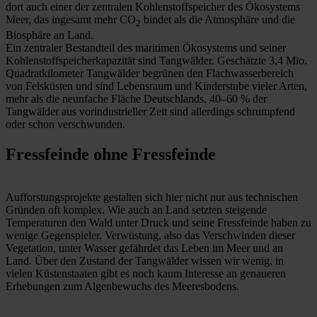
dort auch einer der zentralen Kohlenstoffspeicher des Ökosystems
Meer, das ingesamt mehr CO
bindet als die Atmosphäre und die
2
Biosphäre an Land.
Ein zentraler Bestandteil des maritimen Ökosystems und seiner
Kohlenstoffspeicherkapazität sind Tangwälder. Geschätzte 3,4 Mio.
Quadratkilometer Tangwälder begrünen den Flachwasserbereich
von Felsküsten und sind Lebensraum und Kinderstube vieler Arten,
mehr als die neunfache Fläche Deutschlands. 40–60 % der
Tangwälder aus vorindustrieller Zeit sind allerdings schrumpfend
oder schon verschwunden.
Fressfeinde ohne Fressfeinde
Aufforstungsprojekte gestalten sich hier nicht nur aus technischen
Gründen oft komplex. Wie auch an Land setzten steigende
Temperaturen den Wald unter Druck und seine Fressfeinde haben zu
wenige Gegenspieler. Verwüstung, also das Verschwinden dieser
Vegetation, unter Wasser gefährdet das Leben im Meer und an
Land. Über den Zustand der Tangwälder wissen wir wenig, in
vielen Küstenstaaten gibt es noch kaum Interesse an genaueren
Erhebungen zum Algenbewuchs des Meeresbodens.