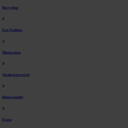
Recycling
#
Eco Fashion
#
Illustration
#
Niederösterreich
#
klimawandel
#
Essen