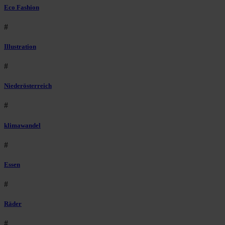
Eco Fashion
#
Illustration
#
Niederösterreich
#
klimawandel
#
Essen
#
Räder
#