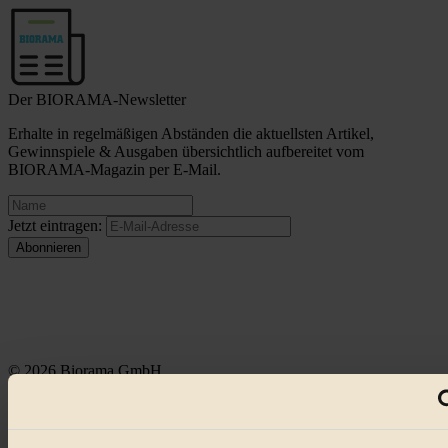
Der BIORAMA-Newsletter
Erhalte in regelmäßigen Abständen die aktuellsten Artikel,
Gewinnspiele & Ausgaben übersichtlich aufbereitet vom
BIORAMA-Magazin per E-Mail.
Jetzt eintragen:
© 2026 Biorama GmbH
Impressum & Disclaimer
Datenschutz
Mediadaten