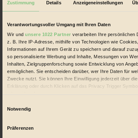
Zustimmung
Details
Anzeigeneinstellungen
Üb
Biorama steht für einen nachhaltigen Lebensstil und bewussten
Lebenswandel. Es ist eine moderne Plattform für Ideen, Menschen
und Produkte, ein Leitfaden im schnell wachsenden Markt des
Verantwortungsvoller Umgang mit Ihren Daten
Handels mit Bioprodukten, des Fair-Trade sowie der Branche
alternativer Energien.
Wir und
unsere 1022 Partner
verarbeiten Ihre persönlichen 
Social Media
z. B. Ihre IP-Adresse, mithilfe von Technologien wie Cookies
22.601 Fans auf Facebook
Informationen auf Ihrem Gerät zu speichern und darauf zuzu
3.415 Follower auf Twitter
so personalisierte Werbung und Inhalte, Messungen von We
Folge uns auf Instagram
Themen
Inhalten, Zielgruppenforschung sowie Entwicklung von Ange
#
ermöglichen. Sie entscheiden darüber, wer Ihre Daten für we
Zwecke nutzt. Sie können Ihre Einwilligung jederzeit über di
Bio
Erklärung oder durch Klicken auf das Privacy Trigger Symbo
#
oder widerrufen
Einwilligungsauswahl
Nachhaltigkeit
Wenn Sie es erlauben, würden wir auch gerne:
Notwendig
Informationen über Ihre geografische Lage erfassen, 
#
auf einige Meter genau sein können
Präferenzen
Vegan
Ihr Gerät durch aktives Scannen nach bestimmten 