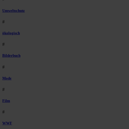
Umweltschutz
#
ökologisch
#
Bilderbuch
#
Mode
#
Film
#
WWF