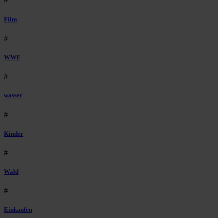
Film
#
WWF
#
wasser
#
Kinder
#
Wald
#
Einkaufen