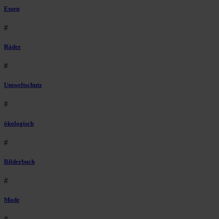
Essen
#
Räder
#
Umweltschutz
#
ökologisch
#
Bilderbuch
#
Mode
#