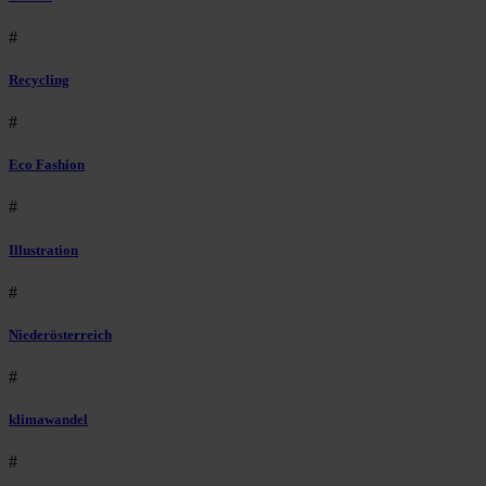
#
Recycling
#
Eco Fashion
#
Illustration
#
Niederösterreich
#
klimawandel
#