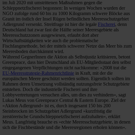
im Juli 2020 mit umstrittenen Maßnahmen gegen die
Schleppnetzfischerei begonnen: In wenigen Wochen wurden der
NGO zufolge rund 60 bis zu 1000 Kilogramm schwere Blöcke aus
Granit im östlich der Insel Rügen befindlichen Meeresschutzgebiet
Adlergrund versenkt. Streitfrage ist hier die legale
Fischerei
, denn
Deutschland hat zwar fast die Hälfte seiner Meeresgebiete als
Meeresschutzzonen ausgewiesen, erlaubt dort aber
Wirtschaftstätigkeiten wie auch die problematische
Fischfangmethode, bei der mittels schwerer Netze das Meer bis zum
Meeresboden durchkämmt wird.
Während GegnerInnen die Aktion als Selbstjustiz kritisieren, betont
Greenpeace, dass hier Deutschland als EU-Mitgliedsstaat den selbst
eingegangenen Verpflichtungen nicht nachkomme: »2008 trat die
EU-Meeresstrategie-Rahmenrichtlinie
in Kraft, mit der die
europäischen Meere geschützt werden sollten. Eigentlich sollten im
Rahmen deren Umsetzung vollständig nutzungsfreie Schutzgebiete
entstehen. Doch die industrielle Fischerei und ihre
Lobbyvertretungen versuchen alles, um dies zu verhindern«, sagt
Lukas Meus von Greenpeace Central & Eastern Europe. Ziel der
»Aktion Adlergrund« ist es, durch insgesamt 150 bis 200
Steinbrocken im Schutzgebiet Adlergrund »kurzfristig die
zerstörerische Grundschleppnetzfischerei aufzuhalten«, erklärt
Meus. Langfristig brauche es »echte Meeresschutzgebiete, in denen
sich die Fischbestände und die Meeresregionen erholen können«.