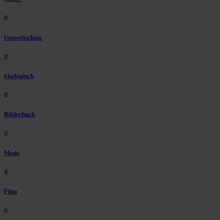
#
Umweltschutz
#
ökologisch
#
Bilderbuch
#
Mode
#
Film
#