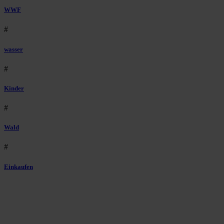
WWF
#
wasser
#
Kinder
#
Wald
#
Einkaufen