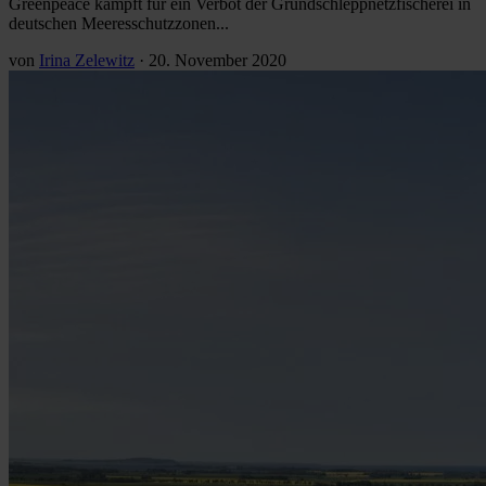
Greenpeace kämpft für ein Verbot der Grundschleppnetzfischerei in
deutschen Meeresschutzzonen...
von
Irina Zelewitz
·
20. November 2020