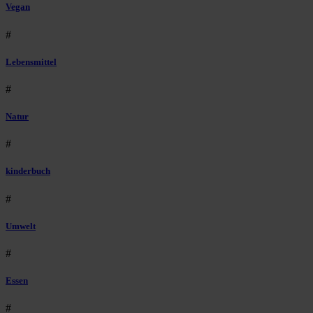
Vegan
#
Lebensmittel
#
Natur
#
kinderbuch
#
Umwelt
#
Essen
#