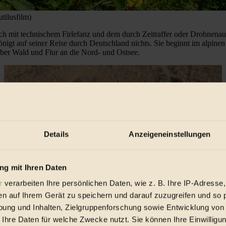
tilusfilm)
ch mit technischem Firlefanz und dem durch Zeitraffer oder Drohnena
nigt auf seiner Reise durch Deutschland nichts. Sie beginnt im alpine
ber Wald und Flur an die Nord- und Ostsee.
Details
Anzeigeneinstellungen
g mit Ihren Daten
r
verarbeiten Ihre persönlichen Daten, wie z. B. Ihre IP-Adresse,
en auf Ihrem Gerät zu speichern und darauf zuzugreifen und so 
ung und Inhalten, Zielgruppenforschung sowie Entwicklung von
 Ihre Daten für welche Zwecke nutzt. Sie können Ihre Einwilligun