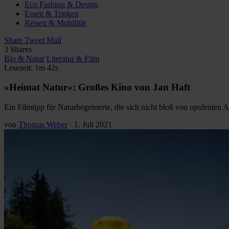
Eco Fashion & Design
Essen & Trinken
Reisen & Mobilität
Share
Tweet
Mail
3
Shares
Bio & Natur
Literatur & Film
Lesezeit: 1m 42s
»Heimat Natur«: Großes Kino von Jan Haft
Ein Filmtipp für Naturbegeisterte, die sich nicht bloß von opulenten 
von
Thomas Weber
·
1. Juli 2021