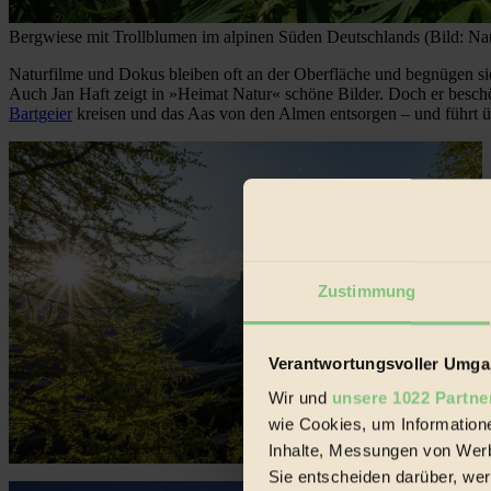
Bergwiese mit Trollblumen im alpinen Süden Deutschlands (Bild: Nau
Naturfilme und Dokus bleiben oft an der Oberfläche und begnügen si
Auch Jan Haft zeigt in »Heimat Natur« schöne Bilder. Doch er beschö
Bartgeier
kreisen und das Aas von den Almen entsorgen – und führt ü
Zustimmung
Verantwortungsvoller Umgan
Wir und
unsere 1022 Partne
wie Cookies, um Information
Inhalte, Messungen von Werb
Sie entscheiden darüber, wer