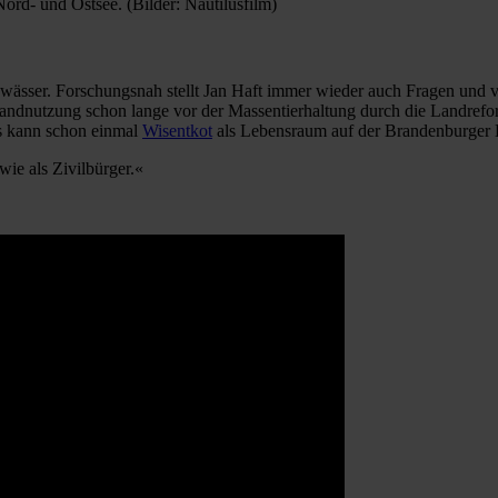
ord- und Ostsee. (Bilder: Nautilusfilm)
wässer. Forschungsnah stellt Jan Haft immer wieder auch Fragen und ve
 Landnutzung schon lange vor der Massentierhaltung durch die Landrefor
as kann schon einmal
Wisentkot
als Lebensraum auf der Brandenburger 
ie als Zivilbürger.«