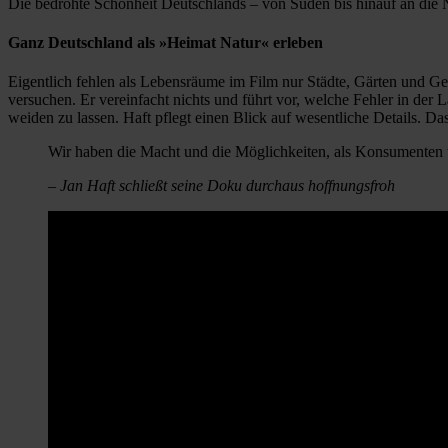
Die bedrohte Schönheit Deutschlands – von Süden bis hinauf an die N
Ganz Deutschland als »Heimat Natur« erleben
Eigentlich fehlen als Lebensräume im Film nur Städte, Gärten und Ge
versuchen. Er vereinfacht nichts und führt vor, welche Fehler in der
weiden zu lassen. Haft pflegt einen Blick auf wesentliche Details. D
Wir haben die Macht und die Möglichkeiten, als Konsumenten w
– Jan Haft schließt seine Doku durchaus hoffnungsfroh