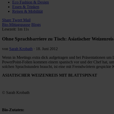
Eco Fashion & Design
Essen & Trinken
Reisen & Mobilität
Share
Tweet
Mail
Bio-Mittagspause
Blogs
Lesezeit: 1m 11s
Ohne Sprachbarriere zu Tisch: Asiatischer Weizenreis
von
Sarah Krobath
·
18. Juni 2012
Wenn in Meetings extra dick aufgetragen und bei Präsentationen um Le
PowerPoint-Folien kommen einem spanisch vor und der Chef hat, um s
solchen Sprachstunden braucht, ist eine mit Fremdwörtern gespickte Ko
ASIATISCHER WEIZENREIS MIT BLATTSPINAT
© Sarah Krobath
Bio-Zutaten: