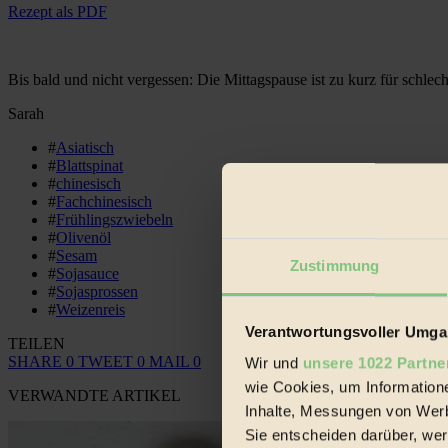
Rezept als PDF
Bis bald und nicht vergessen: Die Mittagspause ist zu kurz für schlec
Sarah
#
Asiatisch
#
Blattspinat
#
chinesisch
#
Fachchinesisch
#
Frühlingszwiebeln
#
Olivenöl
#
Sesam
Zustimmung
#
Sojasauce
#
Sojasprossen
#
Weizenreis
Verantwortungsvoller Umgan
TEILEN
SHARE
0
TWEET
0
MAIL
0
Wir und
unsere 1022 Partne
wie Cookies, um Information
VERWANDTE ARTIKEL
Inhalte, Messungen von Werb
Sie entscheiden darüber, wer