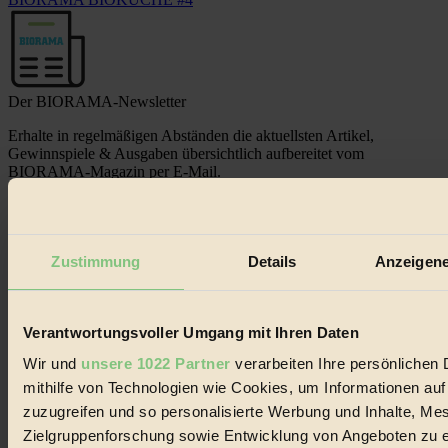
Der BIORAMA-Newsletter
Erhalte in regelmäßigen Abständen die aktuellsten Artikel,
Gewinnspiele & Ausgaben übersichtlich aufbereitet vom
BIORAMA-Magazin per E-Mail.
Jetzt eintragen:
Zustimmung
Details
Anzeigene
Verantwortungsvoller Umgang mit Ihren Daten
Wir und
unsere 1022 Partner
verarbeiten Ihre persönlichen 
© 2026 Biorama GmbH
mithilfe von Technologien wie Cookies, um Informationen au
Impressum & Disclaimer
zuzugreifen und so personalisierte Werbung und Inhalte, M
Datenschutz
Zielgruppenforschung sowie Entwicklung von Angeboten zu e
Mediadaten