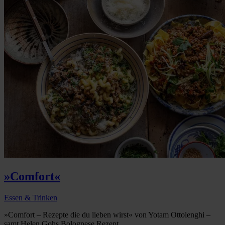
»Comfort«
Essen & Trinken
»Comfort – Rezepte die du lieben wirst« von Yotam Ottolenghi –
samt Helen Gohs Bolognese Rezept...