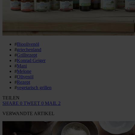
#
Bioolivenöl
#
griechenland
#
Grillrezept
#
Konrad Geiger
#
Mani
#
Melone
#
Olivenöl
#
Rezept
#
vegetarisch grillen
TEILEN
SHARE
0
TWEET
0
MAIL
2
VERWANDTE ARTIKEL