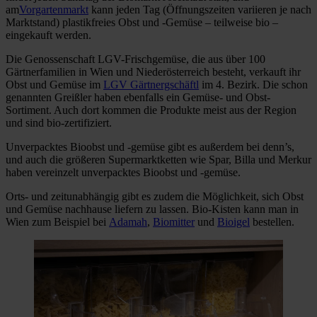
am
Vorgartenmarkt
kann jeden Tag (Öffnungszeiten variieren je nach
Marktstand) plastikfreies Obst und -Gemüse – teilweise bio –
eingekauft werden.
Die Genossenschaft LGV-Frischgemüse, die aus über 100
Gärtnerfamilien in Wien und Niederösterreich besteht, verkauft ihr
Obst und Gemüse im
LGV Gärtnergschäftl
im 4. Bezirk. Die schon
genannten Greißler haben ebenfalls ein Gemüse- und Obst-
Sortiment. Auch dort kommen die Produkte meist aus der Region
und sind bio-zertifiziert.
Unverpacktes Bioobst und -gemüse gibt es außerdem bei denn’s,
und auch die größeren Supermarktketten wie Spar, Billa und Merkur
haben vereinzelt unverpacktes Bioobst und -gemüse.
Orts- und zeitunabhängig gibt es zudem die Möglichkeit, sich Obst
und Gemüse nachhause liefern zu lassen. Bio-Kisten kann man in
Wien zum Beispiel bei
Adamah
,
Biomitter
und
Bioigel
bestellen.