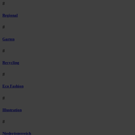
#
Regional
#
Garten
#
Recycling
#
Eco Fashion
#
Illustration
#
Niederösterreich