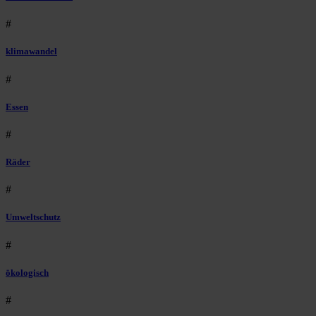
#
klimawandel
#
Essen
#
Räder
#
Umweltschutz
#
ökologisch
#