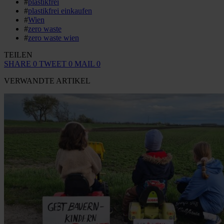
#
plastikfrei
#
plastikfrei einkaufen
#
Wien
#
zero waste
#
zero waste wien
TEILEN
SHARE
0
TWEET
0
MAIL
0
VERWANDTE ARTIKEL