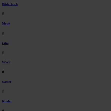
Bilderbuch
#
Mode
#
Film
#
WWF
#
wasser
#
Kinder
#