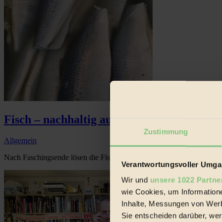
Fisch – nachhaltig aufgetischt?
Zustimmung
Allgemein
Nach Faschingsende lösen die Fische die Faschingskrapfen auf den Sp
Verantwortungsvoller Umgan
Wir und
unsere 1022 Partne
wie Cookies, um Information
Inhalte, Messungen von Werb
Sie entscheiden darüber, wer