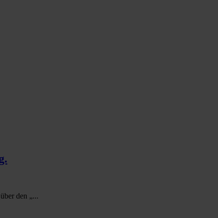
g.
ber den „...