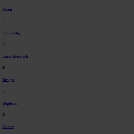
Essen
#
nachhaltig
#
Landwirtschaft
#
Design
#
Regional
#
Garten