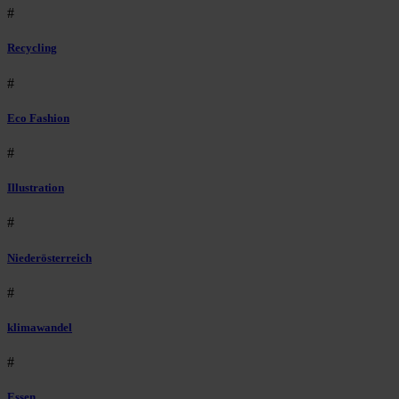
#
Recycling
#
Eco Fashion
#
Illustration
#
Niederösterreich
#
klimawandel
#
Essen