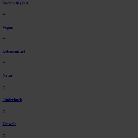
Nachhaltigkeit
#
Vegan
#
Lebensmittel
#
Natur
#
kinderbuch
#
Umwelt
#