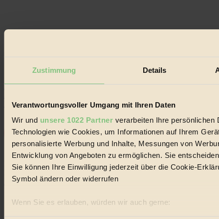
Impressum
Datenschutz
Mediadaten
Zustimmung
Details
A
22.601 Fans
3.415 Follower
Folge uns
Verantwortungsvoller Umgang mit Ihren Daten
Wir und
unsere 1022 Partner
verarbeiten Ihre persönlichen D
Technologien wie Cookies, um Informationen auf Ihrem Gerät
personalisierte Werbung und Inhalte, Messungen von Werbun
Bleibe auf dem Laufenden und verpasse keine
Entwicklung von Angeboten zu ermöglichen. Sie entscheiden 
Neuigkeiten von BIORAMA.
Sie können Ihre Einwilligung jederzeit über die Cookie-Erklä
Das BIORAMA Magazin auf Facebook.
Symbol ändern oder widerrufen
Folge uns auf Facebook!
×
Wenn Sie es erlauben, würden wir auch gerne:
Informationen über Ihre geografische Lage erfassen, 