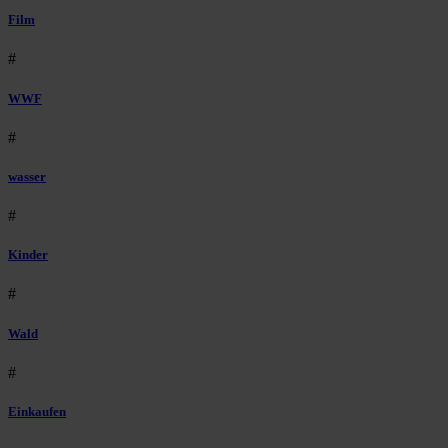
Film
#
WWF
#
wasser
#
Kinder
#
Wald
#
Einkaufen