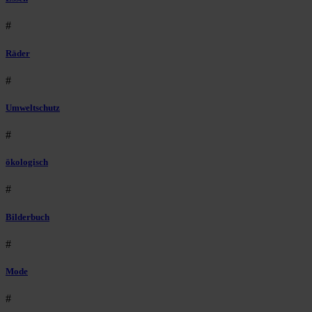
#
Räder
#
Umweltschutz
#
ökologisch
#
Bilderbuch
#
Mode
#