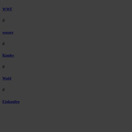
WWF
#
wasser
#
Kinder
#
Wald
#
Einkaufen