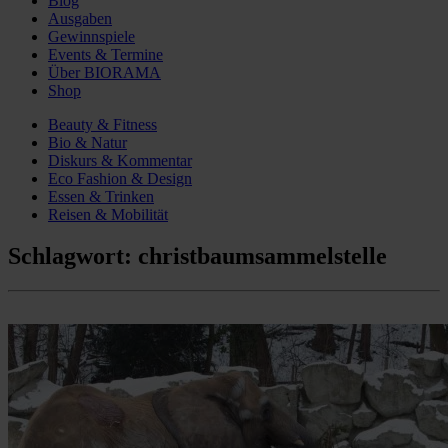
Blog
Ausgaben
Gewinnspiele
Events & Termine
Über BIORAMA
Shop
Beauty & Fitness
Bio & Natur
Diskurs & Kommentar
Eco Fashion & Design
Essen & Trinken
Reisen & Mobilität
Schlagwort:
christbaumsammelstelle