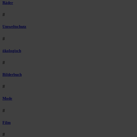
Räder
#
Umweltschutz
#
ökologisch
#
Bilderbuch
#
Mode
#
Film
#