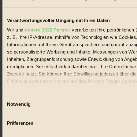
Impressum & Disclaimer
Datenschutz
Mediadaten
Verantwortungsvoller Umgang mit Ihren Daten
Biorama steht für einen nachhaltigen Lebensstil und bewussten
Lebenswandel. Es ist eine moderne Plattform für Ideen, Menschen
Wir und
unsere 1022 Partner
verarbeiten Ihre persönlichen 
und Produkte, ein Leitfaden im schnell wachsenden Markt des
z. B. Ihre IP-Adresse, mithilfe von Technologien wie Cookies
Handels mit Bioprodukten, des Fair-Trade sowie der Branche
Informationen auf Ihrem Gerät zu speichern und darauf zuzu
alternativer Energien.
so personalisierte Werbung und Inhalte, Messungen von We
Social Media
Inhalten, Zielgruppenforschung sowie Entwicklung von Ange
22.601 Fans auf Facebook
ermöglichen. Sie entscheiden darüber, wer Ihre Daten für we
3.415 Follower auf Twitter
Folge uns auf Instagram
Zwecke nutzt. Sie können Ihre Einwilligung jederzeit über di
Themen
Erklärung oder durch Klicken auf das Privacy Trigger Symbo
#
oder widerrufen
Bio
Einwilligungsauswahl
Wenn Sie es erlauben, würden wir auch gerne:
Notwendig
#
Informationen über Ihre geografische Lage erfassen, 
auf einige Meter genau sein können
Nachhaltigkeit
Präferenzen
Ihr Gerät durch aktives Scannen nach bestimmten 
#
(Fingerprinting) identifizieren