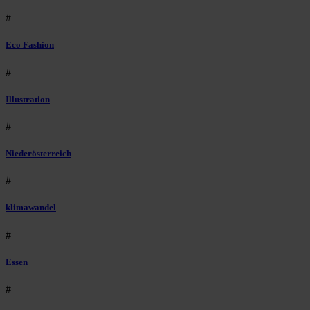
#
Eco Fashion
#
Illustration
#
Niederösterreich
#
klimawandel
#
Essen
#