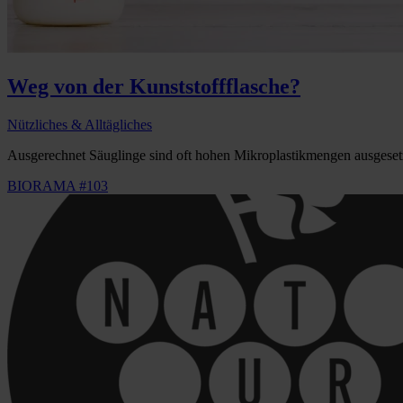
Weg von der Kunststoffflasche?
Nützliches & Alltägliches
Ausgerechnet Säuglinge sind oft hohen Mikroplastikmengen ausgesetz
BIORAMA #103