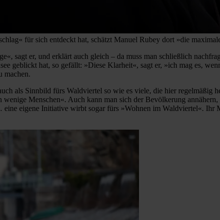
nschlag« für sich entdeckt hat, schätzt Manuel Rubey dort »die maxi
e«, sagt er, und erklärt auch gleich – da muss man schließlich nachfra
 geblickt hat, so gefällt: »Diese Klarheit«, sagt er, »ich mag es, wenn
zu machen.
ch als Sinnbild fürs Waldviertel so wie es viele, die hier regelmäßi
ch wenige Menschen«. Auch kann man sich der Bevölkerung annähern, 
ine eigene Initiative wirbt sogar fürs »Wohnen im Waldviertel«. Ihr 