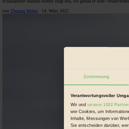
Schauspieler Manuel Rubey zeigt uns, wo genau er zum »Waldvierte
von
Thomas Weber
·
14. März 2022
Zustimmung
Verantwortungsvoller Umgan
Wir und
unsere 1022 Partne
wie Cookies, um Information
Inhalte, Messungen von Werb
Sie entscheiden darüber, wer