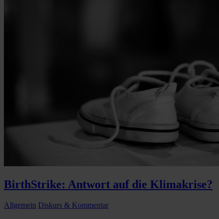
BirthStrike: Antwort auf die Klimakrise?
Allgemein
Diskurs & Kommentar