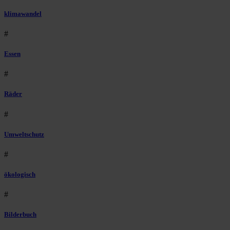
klimawandel
#
Essen
#
Räder
#
Umweltschutz
#
ökologisch
#
Bilderbuch