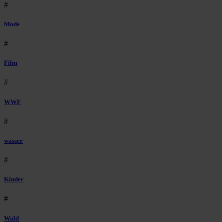
#
Mode
#
Film
#
WWF
#
wasser
#
Kinder
#
Wald