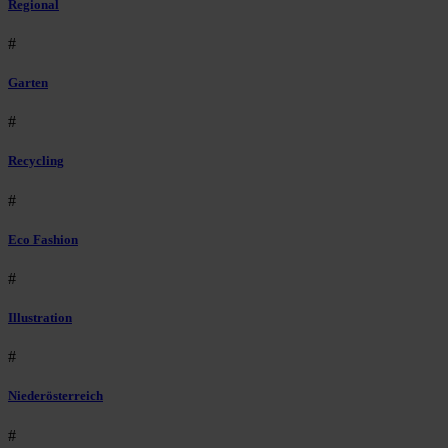
Regional
#
Garten
#
Recycling
#
Eco Fashion
#
Illustration
#
Niederösterreich
#