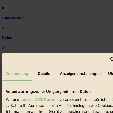
#
Landwirtschaft
#
Design
#
Regional
#
Zustimmung
Details
Anzeigeneinstellungen
Üb
Garten
#
Verantwortungsvoller Umgang mit Ihren Daten
Recycling
Wir und
unsere 1022 Partner
verarbeiten Ihre persönlichen 
z. B. Ihre IP-Adresse, mithilfe von Technologien wie Cookies
#
Informationen auf Ihrem Gerät zu speichern und darauf zuzu