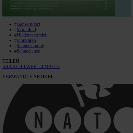
#
Gänserndorf
#
Marchfeld
#
Niederösterreich
#
schifahren
#
Schneekanone
#
Schneelanze
TEILEN
SHARE
0
TWEET
0
MAIL
0
VERWANDTE ARTIKEL