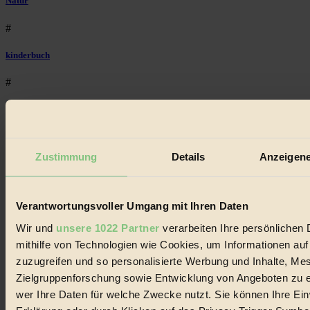
Natur
#
kinderbuch
#
Umwelt
#
Zustimmung
Details
Anzeigene
Essen
#
Verantwortungsvoller Umgang mit Ihren Daten
nachhaltig
Wir und
unsere 1022 Partner
verarbeiten Ihre persönlichen 
mithilfe von Technologien wie Cookies, um Informationen au
#
zuzugreifen und so personalisierte Werbung und Inhalte, M
Landwirtschaft
Zielgruppenforschung sowie Entwicklung von Angeboten zu e
wer Ihre Daten für welche Zwecke nutzt. Sie können Ihre Einw
#