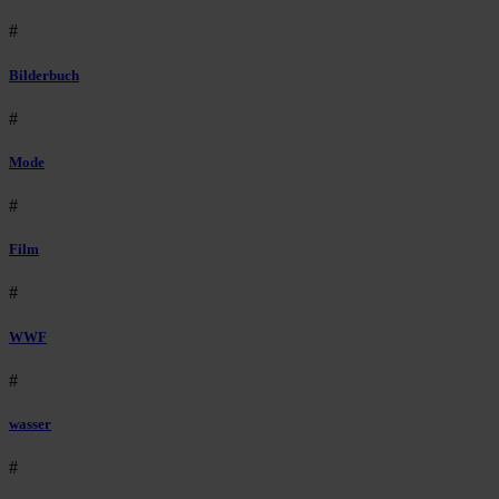
#
Bilderbuch
#
Mode
#
Film
#
WWF
#
wasser
#