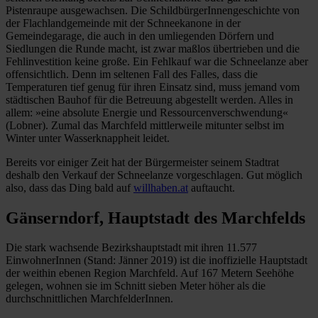
Pistenraupe ausgewachsen. Die SchildbürgerInnengeschichte von
der Flachlandgemeinde mit der Schneekanone in der
Gemeindegarage, die auch in den umliegenden Dörfern und
Siedlungen die Runde macht, ist zwar maßlos übertrieben und die
Fehlinvestition keine große. Ein Fehlkauf war die Schneelanze aber
offensichtlich. Denn im seltenen Fall des Falles, dass die
Temperaturen tief genug für ihren Einsatz sind, muss jemand vom
städtischen Bauhof für die Betreuung abgestellt werden. Alles in
allem: »eine absolute Energie und Ressourcenverschwendung«
(Lobner). Zumal das Marchfeld mittlerweile mitunter selbst im
Winter unter Wasserknappheit leidet.
Bereits vor einiger Zeit hat der Bürgermeister seinem Stadtrat
deshalb den Verkauf der Schneelanze vorgeschlagen. Gut möglich
also, dass das Ding bald auf
willhaben.at
auftaucht.
Gänserndorf, Hauptstadt des Marchfelds
Die stark wachsende Bezirkshauptstadt mit ihren 11.577
EinwohnerInnen (Stand: Jänner 2019) ist die inoffizielle Hauptstadt
der weithin ebenen Region Marchfeld. Auf 167 Metern Seehöhe
gelegen, wohnen sie im Schnitt sieben Meter höher als die
durchschnittlichen MarchfelderInnen.