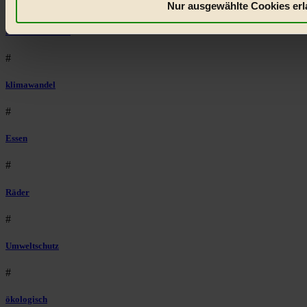
#
Nur ausgewählte Cookies erl
Niederösterreich
#
klimawandel
#
Essen
#
Räder
#
Umweltschutz
#
ökologisch