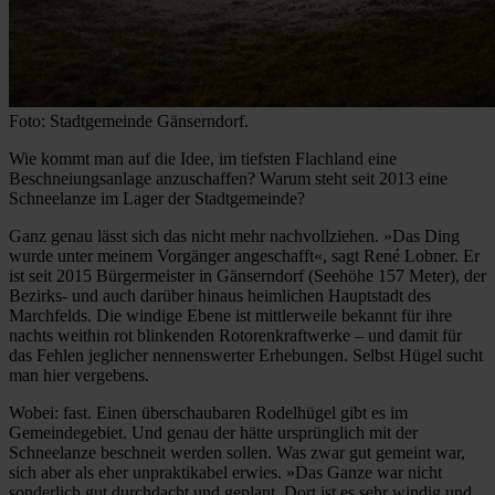
Foto: Stadtgemeinde Gänserndorf.
Wie kommt man auf die Idee, im tiefsten Flachland eine
Beschneiungsanlage anzuschaffen? Warum steht seit 2013 eine
Schneelanze im Lager der Stadtgemeinde?
Ganz genau lässt sich das nicht mehr nachvollziehen. »Das Ding
wurde unter meinem Vorgänger angeschafft«, sagt René Lobner. Er
ist seit 2015 Bürgermeister in Gänserndorf (Seehöhe 157 Meter), der
Bezirks- und auch darüber hinaus heimlichen Hauptstadt des
Marchfelds. Die windige Ebene ist mittlerweile bekannt für ihre
nachts weithin rot blinkenden Rotorenkraftwerke – und damit für
das Fehlen jeglicher nennenswerter Erhebungen. Selbst Hügel sucht
man hier vergebens.
Wobei: fast. Einen überschaubaren Rodelhügel gibt es im
Gemeindegebiet. Und genau der hätte ursprünglich mit der
Schneelanze beschneit werden sollen. Was zwar gut gemeint war,
sich aber als eher unpraktikabel erwies. »Das Ganze war nicht
sonderlich gut durchdacht und geplant. Dort ist es sehr windig und