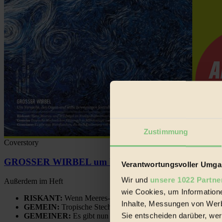
Zustimmung
Coverstory
GROSSER WIRBEL um Versuche, den Ozean und sein
Verantwortungsvoller Umgan
Wir und
unsere 1022 Partne
Außerdem im Heft
wie Cookies, um Information
RISKANT:
Wenn Meeres- und Wildvögel im Freilandhühnerbe
Inhalte, Messungen von Werb
GEMEIN:
Tropische Stechmücken fühlen sich in Mitteleuropa
Sie entscheiden darüber, wer
GEMEINER:
Es gibt nun Weinflaschen, die nach Entleerung