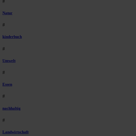
#
Natur
#
kinderbuch
#
Umwelt
#
Essen
#
nachhaltig
#
Landwirtschaft