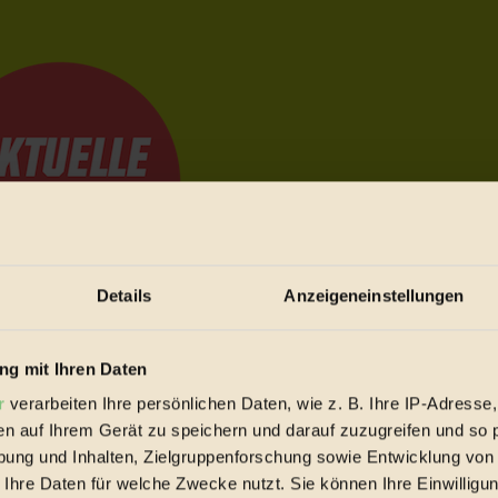
Details
Anzeigeneinstellungen
e Bewegungen festzuhalten.
g mit Ihren Daten
r
verarbeiten Ihre persönlichen Daten, wie z. B. Ihre IP-Adresse,
en auf Ihrem Gerät zu speichern und darauf zuzugreifen und so 
trieb vorbeischauen.
ung und Inhalten, Zielgruppenforschung sowie Entwicklung von
 inziwschen oft zu Hause.
 Ihre Daten für welche Zwecke nutzt. Sie können Ihre Einwilligun
 voll wieder zu dir zurückkommen.