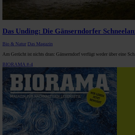
Das Unding: Die Gänserndorfer Schneelan
Bio & Natur
Das Magazin
Am Gerücht ist nichts dran: Gänserndorf verfügt weder über eine Sch
BIORAMA #-4