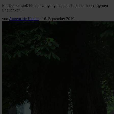
Ein Denkanstoß für den Umgang mit dem Tabuthema der eigenen
Endlichkeit...
von
Annemarie Harant
·
16. September 2019