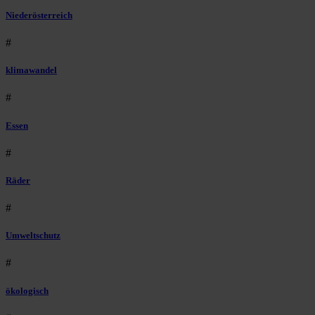
Niederösterreich
#
klimawandel
#
Essen
#
Räder
#
Umweltschutz
#
ökologisch