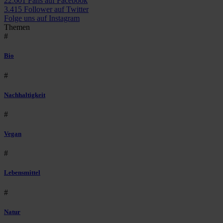
22.601 Fans auf Facebook
3.415 Follower auf Twitter
Folge uns auf Instagram
Themen
#
Bio
#
Nachhaltigkeit
#
Vegan
#
Lebensmittel
#
Natur