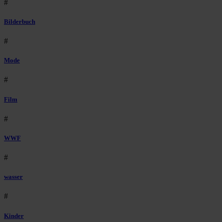
#
Bilderbuch
#
Mode
#
Film
#
WWF
#
wasser
#
Kinder