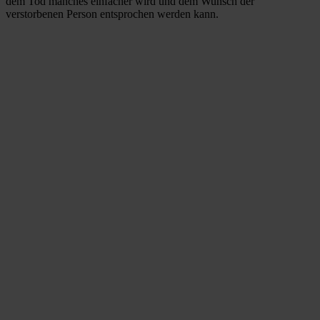
dem Tod manches einfacher wird und dem Wunsch der
verstorbenen Person entsprochen werden kann.