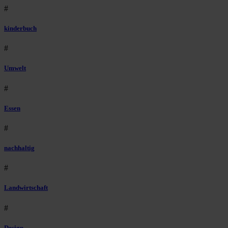
#
kinderbuch
#
Umwelt
#
Essen
#
nachhaltig
#
Landwirtschaft
#
Design