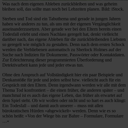
Was nach dem eigenen Ableben zurückbleiben und was geheim
bleiben soll, das sollte man noch bei Lebzeiten planen. Bild: iStock.
Sterben und Tod sind ein Tabuthema und gerade in jungen Jahren
haben wir anderes zu tun, als uns mit der eigenen Vergänglichkeit
auseinanderzusetzen. Aber gerade wer bei den Eltern bereits einen
Todesfall erlebt und einen Nachlass geregelt hat, denkt vielleicht
darüber nach, das eigene Ableben für die zurückbleibenden Liebsten
so geregelt wie möglich zu gestalten. Denn nach dem ersten Schock
werden die Verbliebenen automatisch zu Sherlock Holmes auf der
Suche nach Indizien für Dokumente, Passwörter oder Kontaktdaten.
Zur Erleichterung dieser programmierten Überforderung und
Detektivarbeit kann jede und jeder etwas tun.
Ohne den Anspruch auf Vollständigkeit hier ein paar Beispiele und
Denkanstöße für jede und jeden selbst bzw. vielleicht auch für ein
Gespräch mit den Eltern. Denn irgendwann werden wir alle mit dem
Thema Tod konfrontiert – die einen früher, die anderen später – und
manchmal ist es auch das eigene Leben, das früher als erwartet auf
dem Spiel steht. Ob wir wollen oder nicht und so hart es auch klingt:
Ein Todesfall – und damit auch unserer – muss mit allen
bürokratischen Hürden »abgewickelt« werden. Denn wie es so
schön heißt: »Von der Wiege bis zur Bahre – Formulare, Formulare
…«