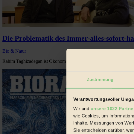
Die Problematik des Immer-alles-sofort-h
Bio & Natur
Rahim Taghizadegan ist Ökonom – und der Wirtschaftsphilosoph hint
Zustimmung
Verantwortungsvoller Umgan
Wir und
unsere 1022 Partne
wie Cookies, um Information
Inhalte, Messungen von Werb
Sie entscheiden darüber, wer