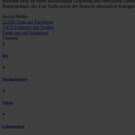
Biorama steht für einen nachhaltigen Lebensstil und bewussten Lebe
Bioprodukten, des Fair-Trade sowie der Branche alternativer Energie
Social Media
22.601 Fans auf Facebook
3.415 Follower auf Twitter
Folge uns auf Instagram
Themen
#
Bio
#
Nachhaltigkeit
#
Vegan
#
Lebensmittel