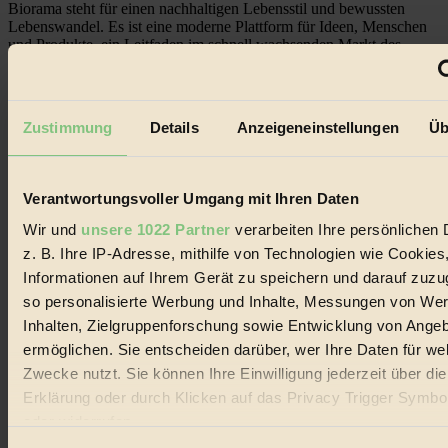
Biorama steht für einen nachhaltigen Lebensstil und bewussten
Lebenswandel. Es ist eine moderne Plattform für Ideen, Menschen
und Produkte, ein Leitfaden im schnell wachsenden Markt des
Handels mit Bioprodukten, des Fair-Trade sowie der Branche
alternativer Energien.
Social Media
Zustimmung
Details
Anzeigeneinstellungen
Üb
22.601 Fans auf Facebook
3.415 Follower auf Twitter
Folge uns auf Instagram
Themen
Verantwortungsvoller Umgang mit Ihren Daten
#
Wir und
unsere 1022 Partner
verarbeiten Ihre persönlichen 
Bio
z. B. Ihre IP-Adresse, mithilfe von Technologien wie Cookies
Informationen auf Ihrem Gerät zu speichern und darauf zuzu
#
so personalisierte Werbung und Inhalte, Messungen von We
Nachhaltigkeit
Inhalten, Zielgruppenforschung sowie Entwicklung von Ange
ermöglichen. Sie entscheiden darüber, wer Ihre Daten für we
#
Zwecke nutzt. Sie können Ihre Einwilligung jederzeit über di
Erklärung oder durch Klicken auf das Privacy Trigger Symbo
Vegan
oder widerrufen
#