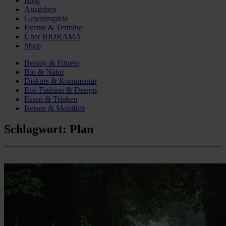
Blog
Ausgaben
Gewinnspiele
Events & Termine
Über BIORAMA
Shop
Beauty & Fitness
Bio & Natur
Diskurs & Kommentar
Eco Fashion & Design
Essen & Trinken
Reisen & Mobilität
Schlagwort:
Plan