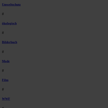
Umweltschutz
#
ökologisch
#
Bilderbuch
#
Mode
#
Film
#
WWF